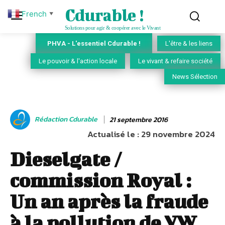
Cdurable !
French
▼
Solutions pour agir & coopérer avec le Vivant
PHVA - L'essentiel Cdurable !
L'être & les liens
Le pouvoir & l'action locale
Le vivant & refaire société
News Sélection
Rédaction Cdurable
21 septembre 2016
Actualisé le :
29 novembre 2024
Dieselgate /
commission Royal :
Un an après la fraude
à la pollution de VW,