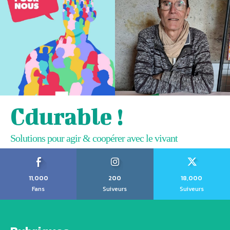
Cdurable !
Solutions pour agir & coopérer avec le vivant
11,000
200
18,000
Fans
Suiveurs
Suiveurs