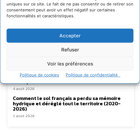
uniques sur ce site. Le fait de ne pas consentir ou de retirer son
consentement peut avoir un effet négatif sur certaines
Lire aussi
fonctionnalités et caractéristiques.
Soutenir un pastoralisme durable en faveur de
Accepter
socio-écosystèmes résilients
6 août 2026
Refuser
S’inspirer de l’arbre pour un modèle
économique régénératif du vivant …
Voir les préférences
5 août 2026
Politique de cookies
Politique de confidentialité
IPBES : le « GIEC de la biodiversité » appelle les
entreprises à devenir des alliées du vivant
4 août 2026
Comment le sol français a perdu sa mémoire
hydrique et déréglé tout le territoire (2020-
2026)
2 août 2026