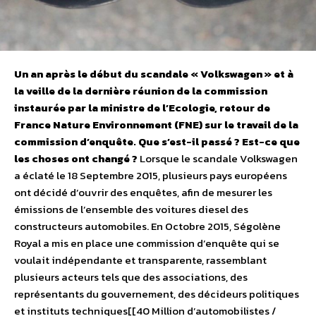
Un an après le début du scandale « Volkswagen » et à
la veille de la dernière réunion de la commission
instaurée par la ministre de l’Ecologie, retour de
France Nature Environnement (FNE) sur le travail de la
commission d’enquête. Que s’est-il passé ? Est-ce que
les choses ont changé ?
Lorsque le scandale Volkswagen
a éclaté le 18 Septembre 2015, plusieurs pays européens
ont décidé d’ouvrir des enquêtes, afin de mesurer les
émissions de l’ensemble des voitures diesel des
constructeurs automobiles. En Octobre 2015, Ségolène
Royal a mis en place une commission d’enquête qui se
voulait indépendante et transparente, rassemblant
plusieurs acteurs tels que des associations, des
représentants du gouvernement, des décideurs politiques
et instituts techniques[[40 Million d’automobilistes /