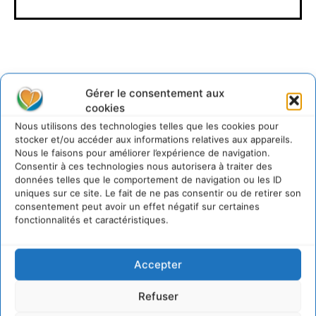
Gérer le consentement aux
cookies
Lire aussi
Nous utilisons des technologies telles que les cookies pour
stocker et/ou accéder aux informations relatives aux appareils.
S’inspirer de l’arbre pour un modèle
Nous le faisons pour améliorer l’expérience de navigation.
économique régénératif du vivant …
Consentir à ces technologies nous autorisera à traiter des
5 août 2026
données telles que le comportement de navigation ou les ID
uniques sur ce site. Le fait de ne pas consentir ou de retirer son
IPBES : le « GIEC de la biodiversité » appelle les
consentement peut avoir un effet négatif sur certaines
entreprises à devenir des alliées du vivant
fonctionnalités et caractéristiques.
4 août 2026
Comment le sol français a perdu sa mémoire
hydrique et déréglé tout le territoire (2020-
Accepter
2026)
2 août 2026
Refuser
Permaculture, la Voie de l’Autonomie