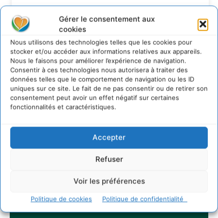
S’inspirer de l’arbre pour un modèle
économique régénératif du vivant …
Gérer le consentement aux
cookies
5 août 2026
IPBES : le « GIEC de la biodiversité » appelle les
Nous utilisons des technologies telles que les cookies pour
entreprises à devenir des alliées du vivant
stocker et/ou accéder aux informations relatives aux appareils.
Nous le faisons pour améliorer l’expérience de navigation.
4 août 2026
Consentir à ces technologies nous autorisera à traiter des
données telles que le comportement de navigation ou les ID
uniques sur ce site. Le fait de ne pas consentir ou de retirer son
consentement peut avoir un effet négatif sur certaines
Newsletter
fonctionnalités et caractéristiques.
Accepter
Refuser
JE M'ABONNE
Voir les préférences
Politique de cookies
Politique de confidentialité