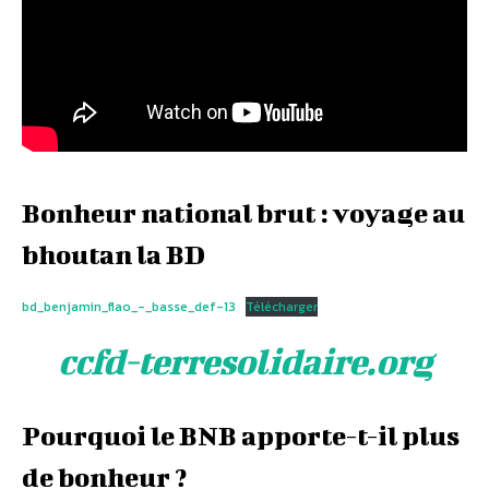
Bonheur national brut : voyage au
bhoutan la BD
bd_benjamin_flao_-_basse_def-13
Télécharger
ccfd-terresolidaire.org
Pourquoi le BNB apporte-t-il plus
de bonheur ?