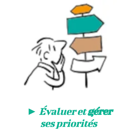
►
Évaluer et
gérer
ses priorités