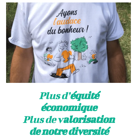
Plus d’
équité
économique
Plus de v
alorisation
de notre diversité