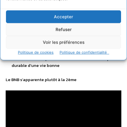
Les 2 philosophies du bonheur
Accepter
Il y a 2 philosophies principales du bonheur non exclusives
Refuser
L’
hédonisme
centrée sur la recherche du plaisir
Voir les préférences
immédiat
Politique de cookies
Politique de confidentialité
L’
eudémonisme
plutôt centrée sur la recherche plus
durable d’une vie bonne
Le BNB s’apparente plutôt à la 2ème