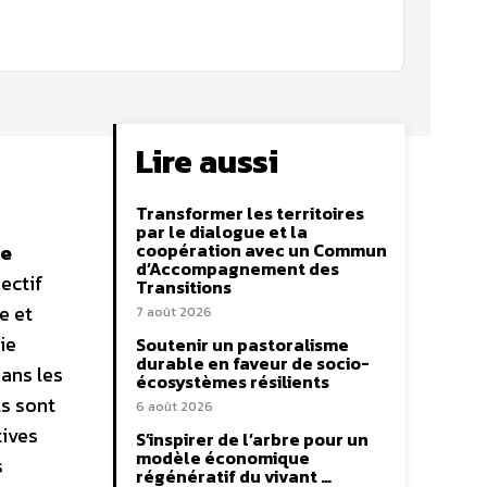
Lire aussi
Transformer les territoires
par le dialogue et la
coopération avec un Commun
ie
d’Accompagnement des
ectif
Transitions
e et
7 août 2026
ie
Soutenir un pastoralisme
durable en faveur de socio-
dans les
écosystèmes résilients
ls sont
6 août 2026
tives
S’inspirer de l’arbre pour un
modèle économique
s
régénératif du vivant …