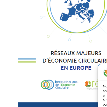
No
ac
am
au
ou