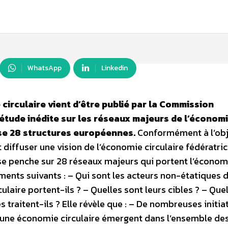
WhatsApp
Linkedin
 circulaire vient d’être publié par la Commission
étude inédite sur les réseaux majeurs de l’économ
lyse 28 structures européennes.
Conformément à l’obj
diffuser une vision de l’économie circulaire fédératric
se penche sur 28 réseaux majeurs qui portent l’économ
éments suivants : – Qui sont les acteurs non-étatiques 
culaire portent-ils ? – Quelles sont leurs cibles ? – Que
traitent-ils ? Elle révèle que : – De nombreuses initia
 une économie circulaire émergent dans l’ensemble de