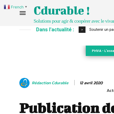
Cdurable !
French
▼
Solutions pour agir & coopérer avec le viva
Dans l'actualité :
S’inspirer de 
>
PHVA - L'esse
12 avril 2020
Rédaction Cdurable
Act
Publication d