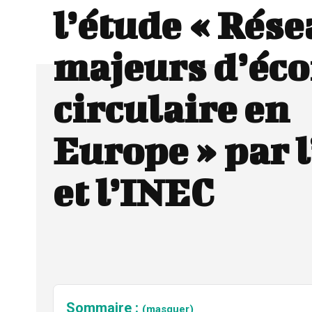
l’étude « Rés
majeurs d’éc
circulaire en
Europe » par 
et l’INEC
Sommaire :
(masquer)