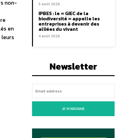
rs non-
5 août 2026
IPBES : le « GIEC de la
biodiversité » appelle les
ire
entreprises à devenir des
lés en
alliées du vivant
 leurs
4 août 2026
Newsletter
JE M'ABONNE