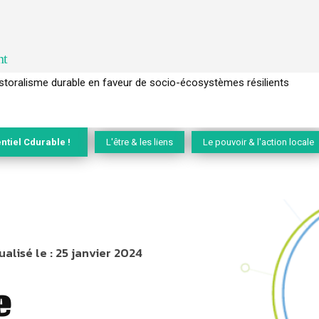
nt
l’arbre pour un modèle économique régénératif du vivant …
ntiel Cdurable !
L'être & les liens
Le pouvoir & l'action locale
ualisé le :
25 janvier 2024
e