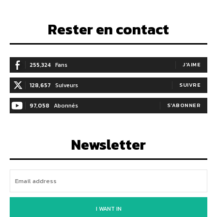
Rester en contact
255,324
Fans
J'AIME
128,657
Suiveurs
SUIVRE
97,058
Abonnés
S'ABONNER
Newsletter
I WANT IN