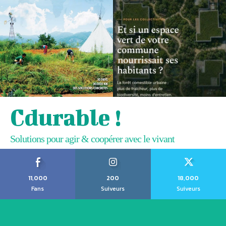
Cdurable !
Solutions pour agir & coopérer avec le vivant
11,000
200
18,000
Fans
Suiveurs
Suiveurs