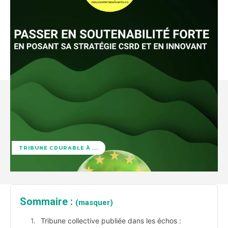
TRIBUNE CDURABLE À ...
Sommaire :
(masquer)
Tribune collective publiée dans les échos :