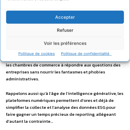
à peine
20 % des sujets listés méritent en fait d’être
reportés
— cette clarification aurait le mérite de rétablir
la juste mesure de cet exercice d’évaluation des risques.
Accepter
Ces mesures ne demandent
ni moratoire ni révision,
Refuser
mais un effort de coordination entre les acteurs
Voir les préférences
publics et privés
. Ainsi, n’écoutez pas ceux qui
dramatisent la situation pour des fins qui leur sont
Politique de cookies
Politique de confidentialité
propres. Et encourageons les organisations patronales et
les chambres de commerce à répondre aux questions des
entreprises sans nourrir les fantasmes et phobies
administratives.
Rappelons aussi qu’à l’âge de l’intelligence générative, les
plateformes numériques permettent d’ores et déjà de
simplifier la collecte et l’analyse des données ESG pour
faire gagner un temps précieux de reporting, allégeant
d’autant la contrainte…