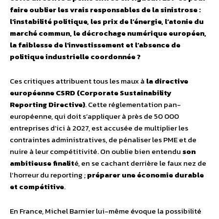
faire oublier les vrais responsables de la sinistrose :
l’instabilité politique, les prix de l’énergie, l’atonie du
marché commun, le décrochage numérique européen,
la faiblesse de l’investissement et l’absence de
politique industrielle coordonnée ?
Ces critiques attribuent tous les maux à
la directive
européenne CSRD (Corporate Sustainability
Reporting Directive)
. Cette réglementation pan-
européenne, qui doit s’appliquer à près de 50 000
entreprises d’ici à 2027, est accusée de multiplier les
contraintes administratives, de pénaliser les PME et de
nuire à leur compétitivité. On oublie bien entendu
son
ambitieuse finalit
é, en se cachant derrière le faux nez de
l’horreur du reporting ;
préparer une économie durable
et compétitive
.
En France, Michel Barnier lui-même évoque la possibilité