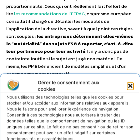
proportionnalité. Ceux qui ont réellement fait l’effort de
lire
les recommandations de l’EFRAG
, organisme européen
consultatif chargé de détailler les modalités de
l’application de la directive, savent à quel point ces règles
sont souples ;
les entreprises déterminent elles-mêmes
la “matérialité” des sujets ESG à reporter, c’est-à-dire
leur pertinence pour leur activité
. Il n’y a donc pas de
contrainte inutile si le sujet est jugé non matériel. De
même, les PME bénéficient de modèles simplifiés et d’un
accompagnement progressif.
Gérer le consentement aux
En fait,
ce n’est pas la règle qu’il faut modifier, mais son
cookies
application via un réel exercice pédagogique …
Pour
Nous utilisons des technologies telles que les cookies pour
stocker et/ou accéder aux informations relatives aux appareils.
rendre la CSRD accessible à tous
, il suffit en fait de
Nous le faisons pour améliorer l’expérience de navigation.
mettre à disposition des entreprises des guides
Consentir à ces technologies nous autorisera à traiter des
pratiques sectoriels
, illustrant comment déterminer la
données telles que le comportement de navigation ou les ID
matérialité et rapporter les données clés. Ce détail
uniques sur ce site. Le fait de ne pas consentir ou de retirer son
consentement peut avoir un effet négatif sur certaines
permettrait de montrer la réalité de la charge déclarative ;
fonctionnalités et caractéristiques.