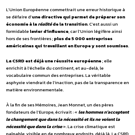
L’Union Européenne commettrait une erreur historique à
se défaire d’
une directive qui permet de préparer son
économie à la
réalité
de la transition
. C’est aussi un
formidable
levier d’influence
, car l’Union légifère ainsi
hors de ses frontières ;
plus de 5 000 entreprises
américaines qui travaillent en Europe y sont soumises
.
La CSRD est déjà une réussite européenne
; elle
enrichit à l’échelle du continent, et au-delà, le
vocabulaire commun des entreprises. La véritable
asphyxie viendrait de l’inaction, pas de la transparence en
matière environnementale.
À la fin de ses Mémoires, Jean Monnet, un des pères
fondateurs de l’Europe, écrivait : «
les hommes n’acceptent
le changement que dans la nécessité et ils ne voient la
nécessité que dans la crise
». La crise climatique est
palpable, visible en de nombreux endroits, déjà là. La CSRD