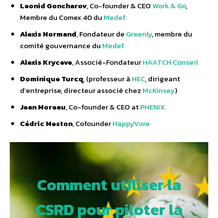
Leonid Goncharov
, Co-founder & CEO
Work & Go
,
Membre du Comex 40 du
Medef
Alexis Normand
, Fondateur de
Greenly
, membre du
comité gouvernance du
Medef
Alexis Kryceve
, Associé-Fondateur
HAATCH Conseil
Dominique Turcq
, (professeur à
HEC
, dirigeant
d’entreprise, directeur associé chez
McKinsey
)
Jean Moreau
, Co-founder & CEO at
PHENIX
Cédric Meston
, Cofounder
HappyVore
Comment utiliser la
CSRD pour piloter la