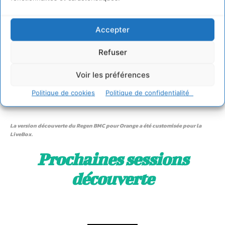
numérique. Le business model canvas de l’entreprise
régénérative a évolué grâce aux retours d’expérience et
existe maintenant en 3 versions sectorielles :
Accepter
la gaufre locale,
Refuser
le T-shirt en Ortie
Voir les préférences
la Box numérique écoresponsable.
Politique de cookies
Politique de confidentialité
La version découverte du Regen BMC pour Orange a été customisée pour la
LiveBox.
Prochaines sessions
découverte