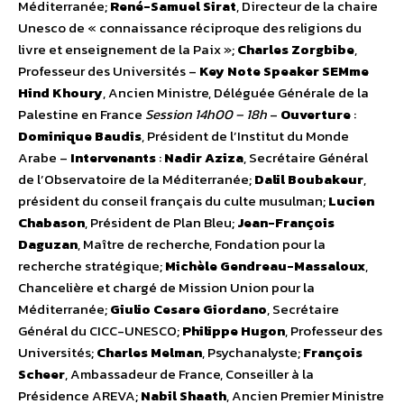
Méditerranée;
René-Samuel Sirat
, Directeur de la chaire
Unesco de « connaissance réciproque des religions du
livre et enseignement de la Paix »;
Charles Zorgbibe
,
Professeur des Universités –
Key Note Speaker
SEMme
Hind Khoury
, Ancien Ministre, Déléguée Générale de la
Palestine en France
Session 14h00 – 18h
–
Ouverture
:
Dominique Baudis
, Président de l’Institut du Monde
Arabe –
Intervenants
:
Nadir Aziza
, Secrétaire Général
de l’Observatoire de la Méditerranée;
Dalil Boubakeur
,
président du conseil français du culte musulman;
Lucien
Chabason
, Président de Plan Bleu;
Jean-François
Daguzan
, Maître de recherche, Fondation pour la
recherche stratégique;
Michèle Gendreau-Massaloux
,
Chancelière et chargé de Mission Union pour la
Méditerranée;
Giulio Cesare Giordano
, Secrétaire
Général du CICC-UNESCO;
Philippe Hugon
, Professeur des
Universités;
Charles Melman
, Psychanalyste;
François
Scheer
, Ambassadeur de France, Conseiller à la
Présidence AREVA;
Nabil Shaath
, Ancien Premier Ministre