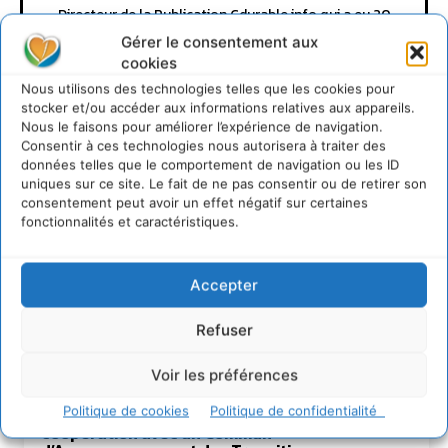
Directeur de la Publication Cdurable.info qui a eu 20
ans en 2025 ... L'occasion de supprimer la publicité et
Gérer le consentement aux
d'un nouveau départ vers un webmedia participatif
cookies
d'intérêt général, avec pour raison d'être de recenser
et partager les solutions utiles et durables pour agir
Nous utilisons des technologies telles que les cookies pour
et coopérer avec le vivant. Je suis ouvert à toute
stocker et/ou accéder aux informations relatives aux appareils.
proposition de coopération mutuellement bénéfique
Nous le faisons pour améliorer l’expérience de navigation.
au service de la régénération du vivant.
Consentir à ces technologies nous autorisera à traiter des
données telles que le comportement de navigation ou les ID
uniques sur ce site. Le fait de ne pas consentir ou de retirer son
consentement peut avoir un effet négatif sur certaines
fonctionnalités et caractéristiques.
Accepter
Refuser
Lire aussi
Voir les préférences
Politique de cookies
Politique de confidentialité
Transformer les territoires par le dialogue et la
coopération avec un Commun