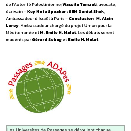
de l’Autorité Palestinienne;
Wassila Tamzali
, avocate,
écrivain –
Key Note Speaker
:
SEM Daniel Shek
,
Ambassadeur d’Israël à Paris –
Conclusion
:
M. Alain
Leroy
, Ambassadeur chargé du projet Union pour la
Méditerranée et
M. Emile H. Malet
. Les débats seront
modérés par
Gérard Sebag
et
Emile H. Malet
.
Les Universités de Passages se déroulent chaque