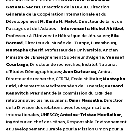
Gazeau-Secret
, Directrice de la DGCID, Direction
Générale de la Coopération Internationale et du
Développement
M. Emile H. Malet
, Directeur de la revue
Passages et de l’Adapes –
Intervenants
:
Michel Abitbol
,
Professeur à l’Université Hébraïque de Jérusalem;
Elie
Barnavi
, Directeur du Musée de l’Europe, Luxembourg;
Mustapha Cherif
, Professeur des Universités, Ancien
Ministre de l’Enseignement Supérieur d’Algérie;
Youssef
Courbage
, Directeur de recherches, Institut National
d’Etudes Démographiques;
Jean Dufourcq
, Amiral,
Directeur de recherche, CEREM, Ecole Militaire;
Mustapha
Faid
, Observatoire Méditerranéen de l’Energie;
Bernard
Kanovitch
, Président de la commission du CRIF des
relations avec les musulmans;
Omar Massalha
, Direction
de la Division des relations avec les organisations
internationales, UNESCO;
Antoine-Tristan Mocilnikar
,
Ingénieur en chef des Mines, Responsable Environnement
et Développement Durable pour la Mission Union pour la