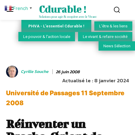
Cdurable !
French
▼
Solutions pour agir & coopérer avec le Vivant
PHVA - L'essentiel Cdurable !
L'être & les liens
Le pouvoir & l'action locale
Le vivant & refaire société
News Sélection
Cyrille Souche
26 juin 2008
Actualisé le :
8 janvier 2024
Université de Passages 11 Septembre
2008
Réinventer un