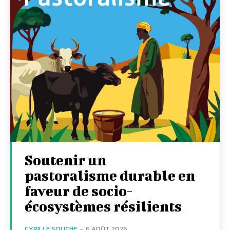
Soutenir un
pastoralisme durable en
faveur de socio-
écosystèmes résilients
CYRILLE SOUCHE
-
6 AOÛT 2026