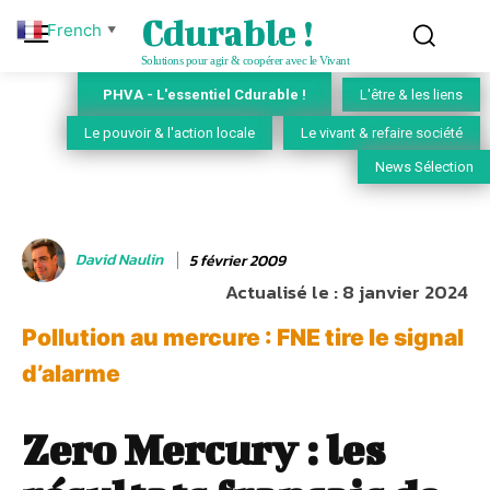
Cdurable !
French
▼
Solutions pour agir & coopérer avec le Vivant
PHVA - L'essentiel Cdurable !
L'être & les liens
Le pouvoir & l'action locale
Le vivant & refaire société
News Sélection
David Naulin
5 février 2009
Actualisé le :
8 janvier 2024
Pollution au mercure : FNE tire le signal
d’alarme
Zero Mercury : les