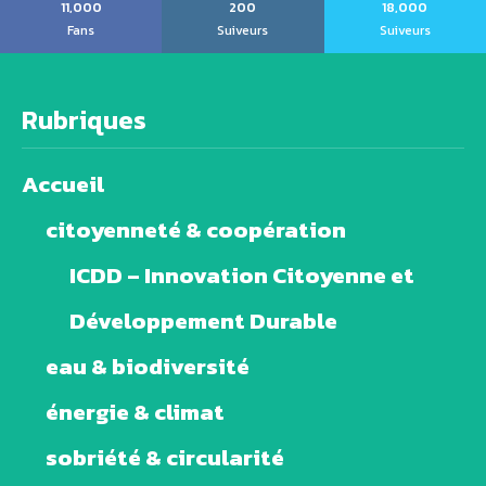
11,000
200
18,000
Fans
Suiveurs
Suiveurs
Rubriques
Accueil
citoyenneté & coopération
ICDD – Innovation Citoyenne et
Développement Durable
eau & biodiversité
énergie & climat
sobriété & circularité