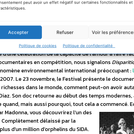
r la cause de sa mort, elle se rend au
nsentement peut avoir un effet négatif sur certaines fonctionnalités et
ractéristiques.
a environ quarante ans. Partout, elle
étaient même pas encore nés à cette
s et maladies. Le documentaire
Agent Orange
Accepter
Refuser
Voir les préférence
t à une catastrophe écologique sans
usation de la politique étrangère
Politique de cookies
Politique de confidentialité
e d’une célébration de la capacité de l’amour à faire fa
s documentaires en compétition, nous signalons
Dispariti
énomène environnemental international préoccupant :
2007. Le 23 novembre, le Festival présente le documen
 richesses dans le monde, comment peut-on avoir aut
pe Diaz. Son doc retourne au début des temps modernes,
quand, mais aussi pourquoi, tout cela a commencé. Ed
par Madonna, vous découvrirez l’un des
i. Complètement délaissé par la
us d’un million d’or­phelins du SIDA.