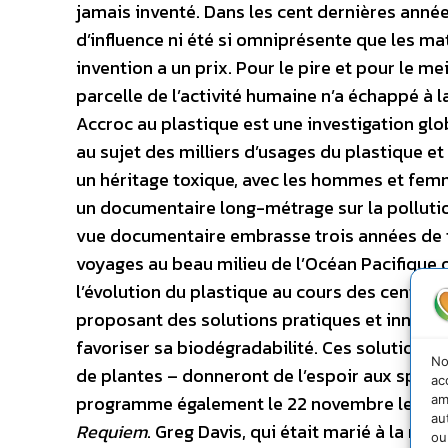
jamais inventé. Dans les cent dernières année
d’influence ni été si omniprésente que les ma
invention a un prix. Pour le pire et pour le m
parcelle de l’activité humaine n’a échappé à 
Accroc au plastique est une investigation gl
au sujet des milliers d’usages du plastique e
un héritage toxique, avec les hommes et fem
un documentaire long-métrage sur la pollution
vue documentaire embrasse trois années de t
voyages au beau milieu de l’Océan Pacifique o
l’évolution du plastique au cours des cent d
proposant des solutions pratiques et innovan
favoriser sa biodégradabilité. Ces solutions –
No
de plantes – donneront de l’espoir aux specta
ac
programme également le 22 novembre le do
am
au
Requiem
. Greg Davis, qui était marié à la réa
ou