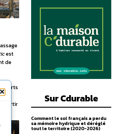
 passage
ic
est
nt de
’experts
et
Sur Cdurable
à partir
ival
Comment le sol français a perdu
sa mémoire hydrique et déréglé
n
tout le territoire (2020-2026)