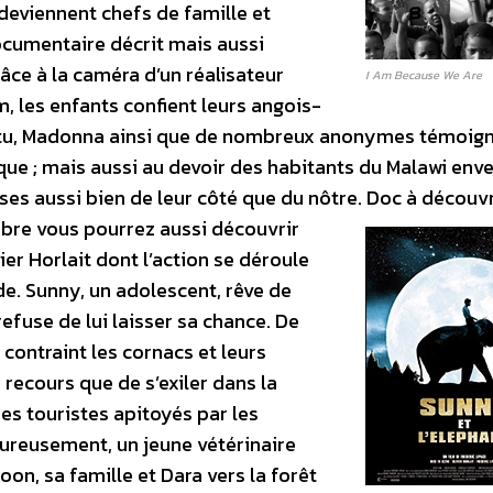
deviennent chefs de famille et
documentaire décrit mais aussi
râce à la caméra d’un réalisateur
I Am Because We Are
m, les enfants confient leurs angois­
 Tutu, Madonna ainsi que de nombreux anonymes témoign
rique ; mais aussi au devoir des habitants du Malawi enve
ses aussi bien de leur côté que du nôtre. Doc à découvr
bre vous pourrez aussi découvrir
er Horlait dont l’action se déroule
de. Sunny, un adolescent, rêve de
efuse de lui laisser sa chance. De
 contraint les cornacs et leurs
e recours que de s’exiler dans la
des touristes apitoyés par les
eureusement, un jeune vétérinaire
n, sa famille et Dara vers la forêt