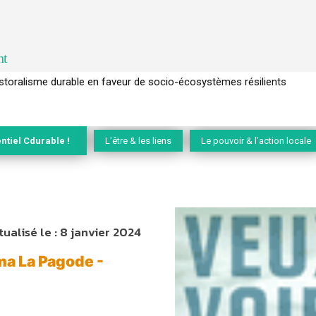
nt
l’arbre pour un modèle économique régénératif du vivant …
ntiel Cdurable !
L'être & les liens
Le pouvoir & l'action locale
tualisé le :
8 janvier 2024
ma La Pagode -