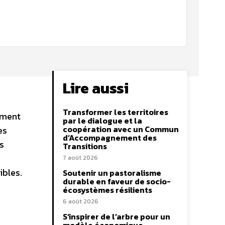
Lire aussi
Transformer les territoires
ement
par le dialogue et la
coopération avec un Commun
es
d’Accompagnement des
s
Transitions
7 août 2026
ibles.
Soutenir un pastoralisme
durable en faveur de socio-
écosystèmes résilients
6 août 2026
S’inspirer de l’arbre pour un