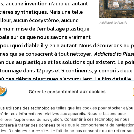
s, aucune invention n’aura eu autant
tières synthétiques. Mais une telle
eilleur, aucun écosystème, aucune
Addicted to Plastic
la main mise de l’emballage plastique.
obale sur ce que nous savons vraiment
t pourquoi diable il y en a autant. Nous découvrons au
mes qui se consacrent à tout nettoyer.
Addicted to Plast
 due au plastique et les solutions qui existent. Le poi
ournage dans 12 pays et 5 continents, y compris deux
ù des débris plastiques s’accumulent. Le film détaille
ernières années et propose de nombreuses interviews d
Gérer le consentement aux cookies
tes pour améliorer son recyclage, diminuer sa toxicité 
 qui incluent des solutions de fabrication du plastique 
us utilisons des technologies telles que les cookies pour stocker et/ou
teurs quant à notre futur au côté du plastique.
Le Fest
céder aux informations relatives aux appareils. Nous le faisons pour
cumentaire
Agent Orange – A Personal
éliorer l’expérience de navigation. Consentir à ces technologies nous
torisera à traiter des données telles que le comportement de navigatio
lisatrice Masako Sakata depuis 33 ans,
 les ID uniques sur ce site. Le fait de ne pas consentir ou de retirer son