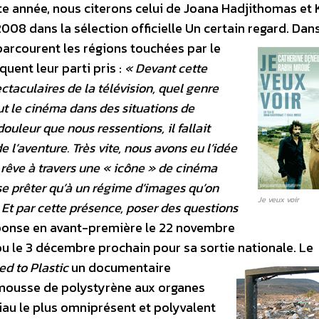
e année, nous citerons celui de Joana Hadjithomas et K
008 dans la sélection officielle Un certain regard.
Dan
parcourent les régions touchées par le
quent leur parti pris :
« Devant cette
ctaculaires de la télévision, quel genre
t le cinéma dans des situations de
douleur que nous ressentions, il fallait
l’aventure. Très vite, nous avons eu l’idée
du rêve à travers une « icône » de cinéma
se prêter qu’à un régime d’images qu’on
Je veux voir
Et par cette présence, poser des questions
onse en avant-première le 22 novembre
ou le 3 décembre prochain pour sa sortie nationale.
Le
ed to Plastic
un documentaire
 mousse de polystyrène aux organes
ériau le plus omniprésent et polyvalent