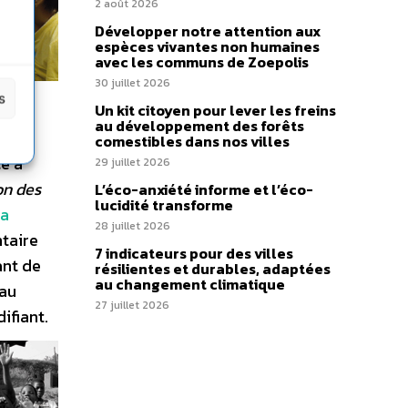
2 août 2026
Développer notre attention aux
espèces vivantes non humaines
avec les communs de Zoepolis
30 juillet 2026
s
Un kit citoyen pour lever les freins
au développement des forêts
comestibles dans nos villes
ce à
29 juillet 2026
on des
L’éco-anxiété informe et l’éco-
lucidité transforme
la
28 juillet 2026
taire
7 indicateurs pour des villes
ant de
résilientes et durables, adaptées
au changement climatique
 au
27 juillet 2026
ifiant.