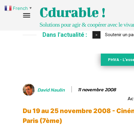
Cdurable !
French
▼
Solutions pour agir & coopérer avec le viva
Dans l'actualité :
S’inspirer de 
>
PHVA - L'esse
11 novembre 2008
David Naulin
Ac
Du 19 au 25 novembre 2008 - Ciné
Paris (7ème)