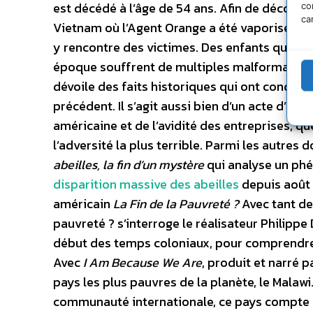
est décédé à l’âge de 54 ans. Afin de découvri
co
ca
Vietnam où l’Agent Orange a été vaporisé il y 
y rencontre des victimes. Des enfants qui n’
époque souffrent de multiples malformation
dévoile des faits historiques qui ont condui
précédent. Il s’agit aussi bien d’un acte d’acc
américaine et de l’avidité des entreprises, qu
l’adversité la plus terrible. Parmi les autre
abeilles, la fin d’un mystère
qui analyse un ph
disparition massive des abeilles
depuis août 
américain
La Fin de la Pauvreté ?
Avec tant de
pauvreté ? s’interroge le réalisateur Philip
début des temps coloniaux, pour comprendre 
Avec
I Am Because We Are
, produit et narré 
pays les plus pauvres de la planète, le Malaw
communauté internationale, ce pays compte pl