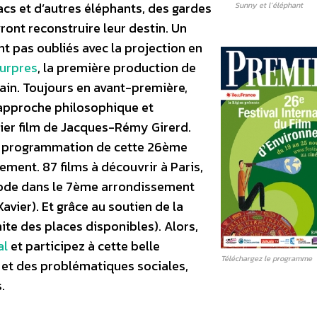
acs et d’autres éléphants, des gardes
Sunny et l’éléphant
ont reconstruire leur destin. Un
ont pas oubliés avec la projection en
ourpres
, la première production de
ain. Toujours en avant-première,
 approche philosophique et
ier film de Jacques-Rémy Girerd.
che programmation de cette 26ème
nement. 87 films à découvrir à Paris,
gode dans le 7ème arrondissement
avier). Et grâce au soutien de la
mite des places disponibles). Alors,
al
et participez à cette belle
Téléchargez le programme
e et des problématiques sociales,
.