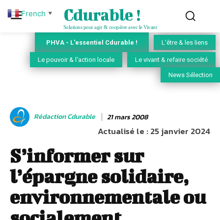
Cdurable !
French
▼
Solutions pour agir & coopérer avec le Vivant
PHVA - L'essentiel Cdurable !
L'être & les liens
Le pouvoir & l'action locale
Le vivant & refaire société
News Sélection
Rédaction Cdurable
21 mars 2008
Actualisé le :
25 janvier 2024
S’informer sur
l’épargne solidaire,
environnementale ou
socialement