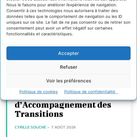
Nous le faisons pour améliorer l’expérience de navigation.
Consentir à ces technologies nous autorisera à traiter des
données telles que le comportement de navigation ou les ID
uniques sur ce site. Le fait de ne pas consentir ou de retirer son
consentement peut avoir un effet négatif sur certaines
fonctionnalités et caractéristiques.
Accepter
Transformer les
territoires par le
Refuser
dialogue et la
Voir les préférences
coopération avec un
Politique de cookies
Politique de confidentialité
Commun
d’Accompagnement des
Transitions
CYRILLE SOUCHE
-
7 AOÛT 2026