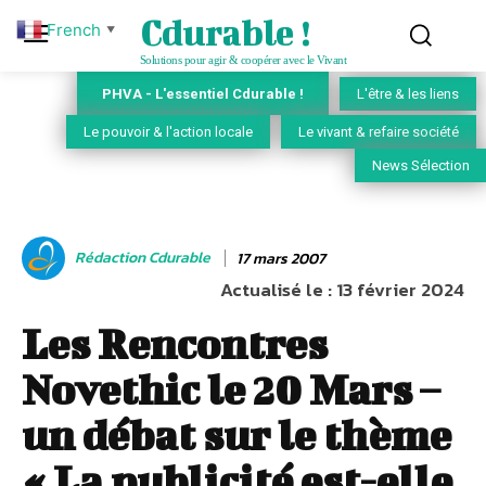
Cdurable !
French
▼
Solutions pour agir & coopérer avec le Vivant
PHVA - L'essentiel Cdurable !
L'être & les liens
Le pouvoir & l'action locale
Le vivant & refaire société
News Sélection
Rédaction Cdurable
17 mars 2007
Actualisé le :
13 février 2024
Les Rencontres
Novethic le 20 Mars –
un débat sur le thème
« La publicité est-elle