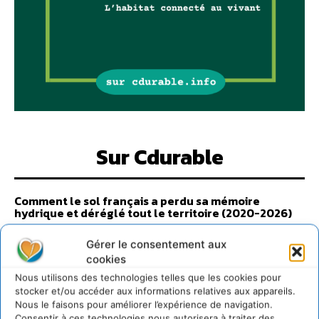
Sur Cdurable
Comment le sol français a perdu sa mémoire
hydrique et déréglé tout le territoire (2020-2026)
2 août 2026
Gérer le consentement aux
Développer notre attention aux espèces vivantes
cookies
non humaines avec les communs de Zoepolis
Nous utilisons des technologies telles que les cookies pour
30 juillet 2026
stocker et/ou accéder aux informations relatives aux appareils.
Un kit citoyen pour lever les freins au
Nous le faisons pour améliorer l’expérience de navigation.
développement des forêts comestibles dans nos
Consentir à ces technologies nous autorisera à traiter des