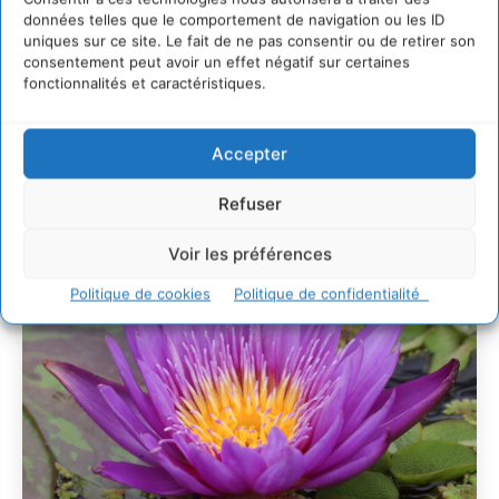
villes
données telles que le comportement de navigation ou les ID
29 juillet 2026
uniques sur ce site. Le fait de ne pas consentir ou de retirer son
consentement peut avoir un effet négatif sur certaines
L’éco-anxiété informe et l’éco-lucidité transforme
fonctionnalités et caractéristiques.
28 juillet 2026
7 indicateurs pour des villes résilientes et durables,
adaptées au changement climatique
Accepter
27 juillet 2026
Refuser
Voir les préférences
Politique de cookies
Politique de confidentialité