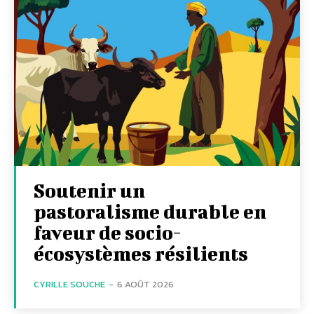
Soutenir un
pastoralisme durable en
faveur de socio-
écosystèmes résilients
CYRILLE SOUCHE
-
6 AOÛT 2026