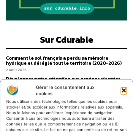
Sur Cdurable
Comment le sol français a perdu sa mémoire
hydrique et déréglé tout le territoire (2020-2026)
2 août 2026
Développer notre attention aux espèces vivantes
non humaines avec les communs de Zoepolis
Gérer le consentement aux
30 juillet 2026
cookies
Un kit citoyen pour lever les freins au
Nous utilisons des technologies telles que les cookies pour
développement des forêts comestibles dans nos
stocker et/ou accéder aux informations relatives aux appareils.
villes
Nous le faisons pour améliorer l’expérience de navigation.
29 juillet 2026
Consentir à ces technologies nous autorisera à traiter des
données telles que le comportement de navigation ou les ID
L’éco-anxiété informe et l’éco-lucidité transforme
uniques sur ce site. Le fait de ne pas consentir ou de retirer son
28 juillet 2026