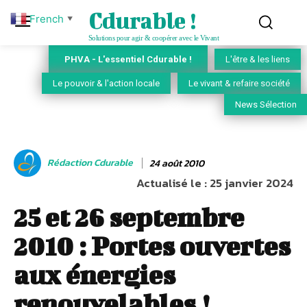
Cdurable !
French
▼
Solutions pour agir & coopérer avec le Vivant
PHVA - L'essentiel Cdurable !
L'être & les liens
Le pouvoir & l'action locale
Le vivant & refaire société
News Sélection
Rédaction Cdurable
24 août 2010
Actualisé le :
25 janvier 2024
25 et 26 septembre
2010 : Portes ouvertes
aux énergies
renouvelables !