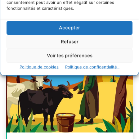
consentement peut avoir un effet négatif sur certaines
7 indicateurs pour des villes résilientes et durables,
fonctionnalités et caractéristiques.
adaptées au changement climatique
27 juillet 2026
Accepter
Refuser
Voir les préférences
Politique de cookies
Politique de confidentialité