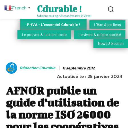
Cdurable !
French
▼
Solutions pour agir & coopérer avec le Vivant
PHVA - L'essentiel Cdurable !
L'être & les liens
Le pouvoir & l'action locale
Le vivant & refaire société
News Sélection
Rédaction Cdurable
11 septembre 2012
Actualisé le :
25 janvier 2024
AFNOR publie un
guide d’utilisation de
la norme ISO 26000
pour les coopératives