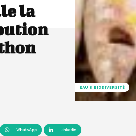
le la
bution
 thon
EAU & BIODIVERSITÉ
WhatsApp
Linkedin