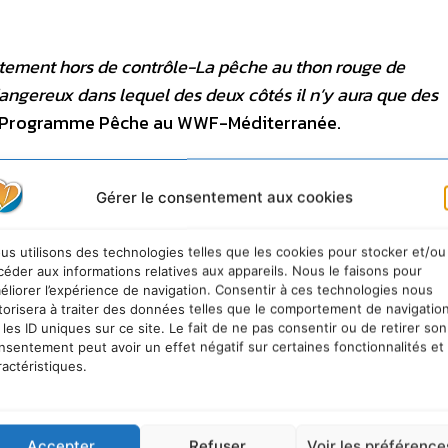
tement hors de contrôle-La pêche au thon rouge de
ngereux dans lequel des deux côtés il n’y aura que des
 du Programme Pêche au WWF-Méditerranée.
appelle à une prise de conscience collective : «
Nous
Gérer le consentement aux cookies
 difficulté de leur tache mais la ressource n’est pas inf
us utilisons des technologies telles que les cookies pour stocker et/ou
céder aux informations relatives aux appareils. Nous le faisons pour
 une pèche durable
éliorer l’expérience de navigation. Consentir à ces technologies nous
torisera à traiter des données telles que le comportement de navigatio
 les ID uniques sur ce site. Le fait de ne pas consentir ou de retirer son
nsentement peut avoir un effet négatif sur certaines fonctionnalités et
ractéristiques.
Accepter
Refuser
Voir les préférence