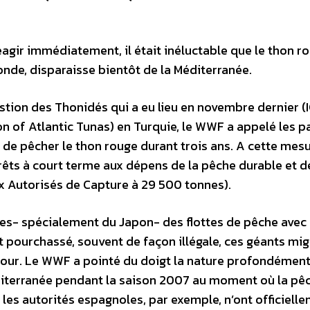
éagir immédiatement, il était inéluctable que le thon ro
onde, disparaisse bientôt de la Méditerranée.
stion des Thonidés qui a eu lieu en novembre dernier (
n of Atlantic Tunas) en Turquie, le WWF a appelé les p
 de pêcher le thon rouge durant trois ans. A cette mes
rêts à court terme aux dépens de la pêche durable et d
ux Autorisés de Capture à 29 500 tonnes).
es- spécialement du Japon- des flottes de pêche avec
ourchassé, souvent de façon illégale, ces géants mig
 jour. Le WWF a pointé du doigt la nature profondémen
diterranée pendant la saison 2007 au moment où la pê
 les autorités espagnoles, par exemple, n’ont officiell