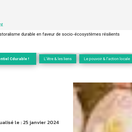
nt
l’arbre pour un modèle économique régénératif du vivant …
ntiel Cdurable !
L'être & les liens
Le pouvoir & l'action locale
ualisé le :
25 janvier 2024