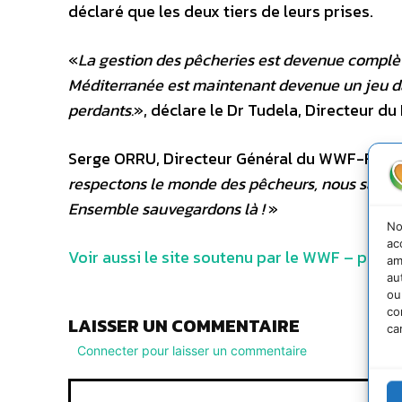
déclaré que les deux tiers de leurs prises.
«
La gestion des pêcheries est devenue complè
Méditerranée est maintenant devenue un jeu da
perdants.
», déclare le Dr Tudela, Directeur
Serge ORRU, Directeur Général du WWF-France 
respectons le monde des pêcheurs, nous savons la
Ensemble sauvegardons là !
»
No
ac
Voir aussi le site soutenu par le WWF – pour
am
au
ou
co
LAISSER UN COMMENTAIRE
ca
Connecter pour laisser un commentaire