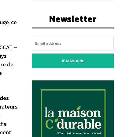
Newsletter
uge, ce
ICCAT –
ays
JE M'ABONNE
ure de
e
 des
rateurs
t
che
ement