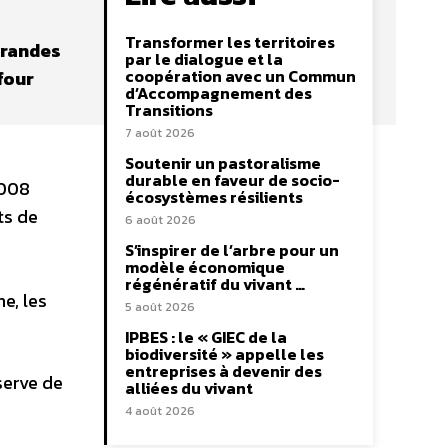
Transformer les territoires
grandes
par le dialogue et la
coopération avec un Commun
four
d’Accompagnement des
Transitions
7 août 2026
Soutenir un pastoralisme
durable en faveur de socio-
2008
écosystèmes résilients
ts de
6 août 2026
S’inspirer de l’arbre pour un
modèle économique
régénératif du vivant …
e, les
5 août 2026
IPBES : le « GIEC de la
biodiversité » appelle les
entreprises à devenir des
serve de
alliées du vivant
4 août 2026
x