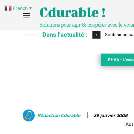
Cdurable !
French
▼
Solutions pour agir & coopérer avec le viva
Dans l'actualité :
S’inspirer de 
>
PHVA - L'esse
29 janvier 2008
Rédaction Cdurable
Act