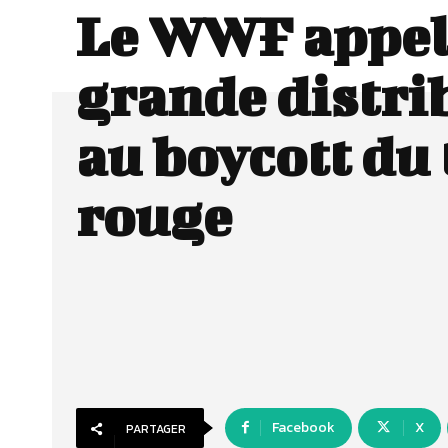
Le WWF appel
grande distri
au boycott du
rouge
Facebook
X
PARTAGER