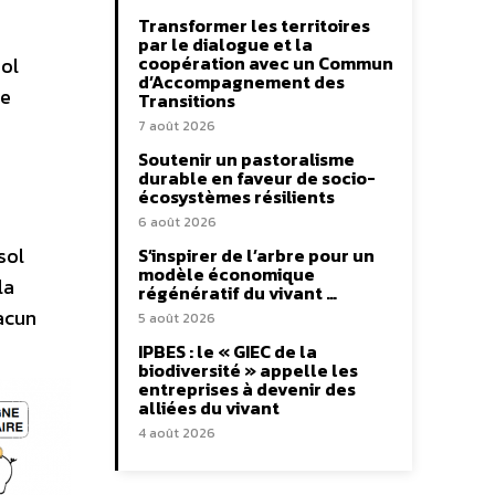
Transformer les territoires
par le dialogue et la
coopération avec un Commun
ol
d’Accompagnement des
se
Transitions
7 août 2026
Soutenir un pastoralisme
durable en faveur de socio-
écosystèmes résilients
6 août 2026
sol
S’inspirer de l’arbre pour un
modèle économique
la
régénératif du vivant …
hacun
5 août 2026
IPBES : le « GIEC de la
biodiversité » appelle les
entreprises à devenir des
alliées du vivant
4 août 2026