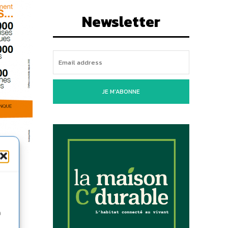
Newsletter
JE M'ABONNE
nger de
n