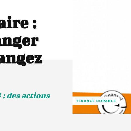
ire :
anger
hangez
: des actions
FINANCE DURABLE