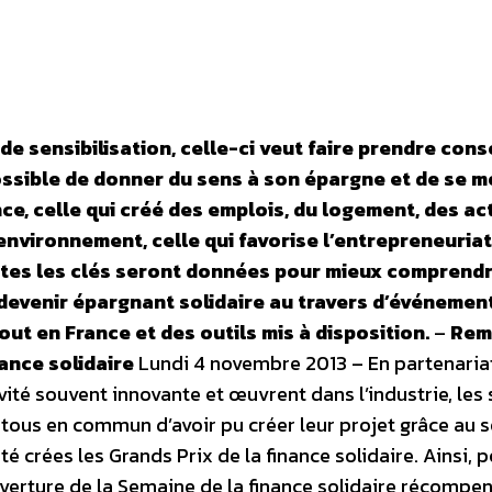
de sensibilisation, celle-ci veut faire prendre con
ossible de donner du sens à son épargne et de se m
ce, celle qui créé des emplois, du logement, des act
environnement, celle qui favorise l’entrepreneuria
utes les clés seront données pour mieux comprendr
 devenir épargnant solidaire au travers d’événemen
ut en France et des outils mis à disposition.
–
Rem
nance solidaire
Lundi 4 novembre 2013 – En partenaria
vité souvent innovante et œuvrent dans l’industrie, les 
t tous en commun d’avoir pu créer leur projet grâce au 
té crées les Grands Prix de la finance solidaire. Ainsi, p
erture de la Semaine de la finance solidaire récompen