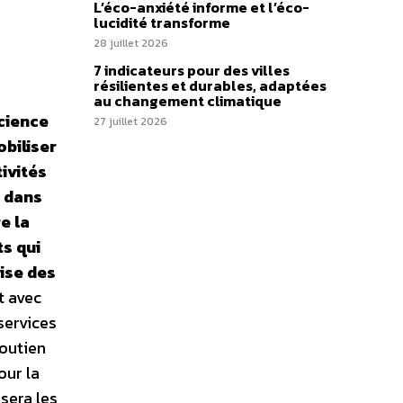
L’éco-anxiété informe et l’éco-
lucidité transforme
28 juillet 2026
7 indicateurs pour des villes
résilientes et durables, adaptées
au changement climatique
science
27 juillet 2026
obiliser
ivités
t dans
e la
ts qui
ise des
t avec
services
soutien
our la
sera les