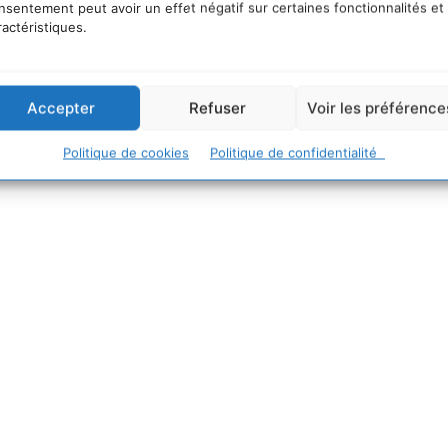
nsentement peut avoir un effet négatif sur certaines fonctionnalités et
ractéristiques.
Du du 3 au 10 Novembre
2014 : des actions partout
en France !
Accepter
Refuser
Voir les préférence
 solidaire 2014
Politique de cookies
Politique de confidentialité