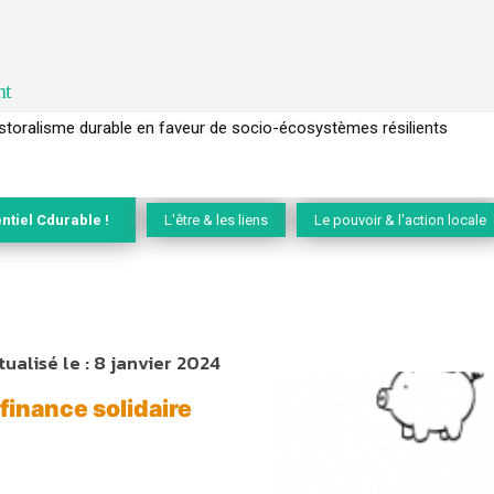
nt
l’arbre pour un modèle économique régénératif du vivant …
ntiel Cdurable !
L'être & les liens
Le pouvoir & l'action locale
tualisé le :
8 janvier 2024
 finance solidaire