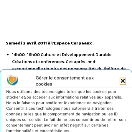
Samedi 2 avril 2011 à l’Espace Carpeaux
:
14h00-18h00 Culture et Développement Durable
Créations et conférences. Cet après-midi
exceptionnelle réunira des personnalités du théâtre, de
la musique, de la peinture, du cinéma, des journalistes
Gérer le consentement aux
telles que Marie Odile Monchicourt, auteur et
cookies
journaliste à Radio France et Véronique Mortaigne,
Nous utilisons des technologies telles que les cookies pour
auteur et journaliste au Monde.
stocker et/ou accéder aux informations relatives aux appareils.
Nous le faisons pour améliorer l’expérience de navigation.
Consentir à ces technologies nous autorisera à traiter des
14h00-16h00 : Musique, lectures et entretiens autour
données telles que le comportement de navigation ou les ID
du développement durable. Animations présentées par
uniques sur ce site. Le fait de ne pas consentir ou de retirer son
Veronique Mortaigne, auteur et journaliste au Monde,
consentement peut avoir un effet négatif sur certaines
fonctionnalités et caractéristiques.