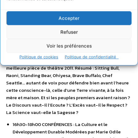
et Caroline Guidetti de Atmosphères 21. Avec
l’intervention de : Francis Lalanne, auteur-
compositeur-interprète de chansons – Marie Claire
Accepter
Buzy, chanteuse et Aline De Lima, chant/ guitare
acoustique
Refuser
Lecture : « Paradis Perdus », création pour « Festival
Voir les préférences
Atmosphères » de Pierre Tré-Hardy et Jean-Pierre
Politique de cookies
Politique de confidentialité
Bernard, nommés aux Golden Globes pour Raimu et Pagnol,
meilleure pièce de théâtre 2011. Résumé : Sitting Bull,
Raoni, Standing Bear, Ohiyesa, Brave Buffalo, Chef
Seattle… autant de voix pour défendre bien avant l’heure
cette conscience-là, celle d’une Terre vivante, à la fois
mère et maison. Et si les peuples premiers avaient raison ?
Le Discours vaut-il l’Ecoute ? L’Excès vaut-il le Respect ?
La Science vaut-elle la Sagesse ?
16h30-18h00 CONFÉRENCES : La Culture et le
Développement Durable Modérées par Marie Odile