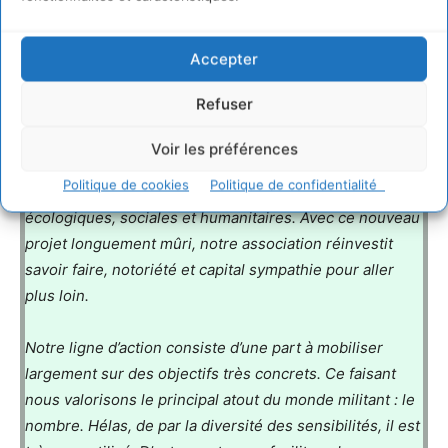
réussi en 2005 du journal mensuel et national l’âge de
faire. Il tire aujourd’hui à quelque 28.000 exemplaires et
Accepter
ses destinées sont depuis septembre 2011 aux mains
des 6 salariés organisés au sein de la Scop L’âge de
Refuser
faire, le journal.
Voir les préférences
«
Notre raison d’être reste de contribuer à l’avènement
Politique de cookies
Politique de confidentialité
des transitions indispensables au regard des urgences
écologiques, sociales et humanitaires. Avec ce nouveau
projet longuement mûri, notre association réinvestit
savoir faire, notoriété et capital sympathie pour aller
plus loin.
Notre ligne d’action consiste d’une part à mobiliser
largement sur des objectifs très concrets. Ce faisant
nous valorisons le principal atout du monde militant : le
nombre. Hélas, de par la diversité des sensibilités, il est