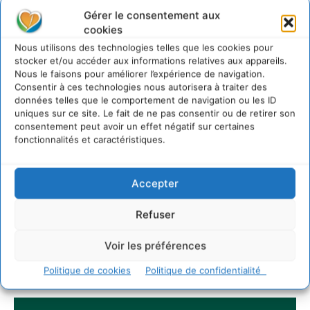
Gérer le consentement aux
S’inspirer de l’arbre pour un modèle
économique régénératif du vivant …
cookies
5 août 2026
Nous utilisons des technologies telles que les cookies pour
stocker et/ou accéder aux informations relatives aux appareils.
IPBES : le « GIEC de la biodiversité » appelle les
Nous le faisons pour améliorer l’expérience de navigation.
entreprises à devenir des alliées du vivant
Consentir à ces technologies nous autorisera à traiter des
4 août 2026
données telles que le comportement de navigation ou les ID
uniques sur ce site. Le fait de ne pas consentir ou de retirer son
consentement peut avoir un effet négatif sur certaines
fonctionnalités et caractéristiques.
Newsletter
Accepter
Refuser
Voir les préférences
JE M'ABONNE
Politique de cookies
Politique de confidentialité