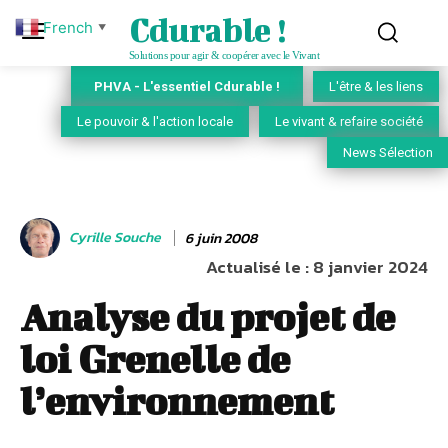
Cdurable !
French
▼
Solutions pour agir & coopérer avec le Vivant
PHVA - L'essentiel Cdurable !
L'être & les liens
Le pouvoir & l'action locale
Le vivant & refaire société
News Sélection
Cyrille Souche
6 juin 2008
Actualisé le :
8 janvier 2024
Analyse du projet de
loi Grenelle de
l’environnement