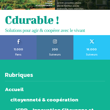
Cdurable !
Solutions pour agir & coopérer avec le vivant
11,000
200
18,000
Fans
Suiveurs
Suiveurs
Rubriques
Accueil
citoyenneté & coopération
ICDD – Innovation Citoyenne et