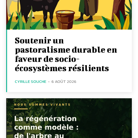
Soutenir un
pastoralisme durable en
faveur de socio-
écosystèmes résilients
CYRILLE SOUCHE
-
6 AOÛT 2026