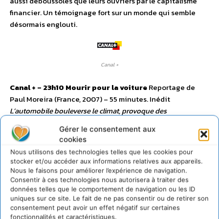
aussi déboussolés que leurs ouvriers par le capitalisme
financier. Un témoignage fort sur un monde qui semble
désormais englouti.
Canal +
Canal + – 23h10
Mourir pour la voiture
Reportage de
Paul Moreira (France, 2007) – 55 minutes. Inédit
L’automobile bouleverse le climat, provoque des
inondations, des typhons, tandis que les climatologues
Gérer le consentement aux
réclament des réactions urgentes. Alors pourquoi le plus gros
cookies
pays producteur de gaz à effets de serre, les Etats-Unis, tarde-
Nous utilisons des technologies telles que les cookies pour
t-il à prendre des mesures ?
Le film de Paul Moreira met en
stocker et/ou accéder aux informations relatives aux appareils.
lumière l’énorme machine manipulatrice qui entoure le
Nous le faisons pour améliorer l’expérience de navigation.
président Bush. Des hommes, payés par l’industrie
Consentir à ces technologies nous autorisera à traiter des
données telles que le comportement de navigation ou les ID
automobile et pétrolière, instillent le doute pour retarder
uniques sur ce site. Le fait de ne pas consentir ou de retirer son
les inévitables mesures ; ils ont déjà fait perdre huit ans à
consentement peut avoir un effet négatif sur certaines
la planète. L’enquête se poursuit à Pékin, qui accueille
fonctionnalités et caractéristiques.