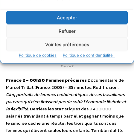
mille voitures de plus chaque jour. Autour de la capitale, le
désert ne cesse de progresser, symptôme du
Accepter
réchauffement climatique. Croissance et catastrophe se
rejoignent. Y a-t-il des solutions ? Pour le savoir, direction
Refuser
l’Allemagne dans un quartier alternatif, à «voitures
réduites». Ce modèle-là peut-il s’imposer ?
Voir les préférences
Politique de cookies
Politique de confidentialité
France 2
France 2 – 00h50
Femmes précaires
Documentaire de
Marcel Trillat (France, 2005) – 85 minutes. Rediffusion.
Cinq portraits de femmes emblématiques de ces travailleurs
pauvres qui n’en finissent pas de subir l’économie libérale et
la flexibilité.
Derrière les statistiques des 3 400 000
salariés travaillant à temps partiel et gagnant moins que
le smic, se cache une réalité : les trois quarts sont des
femmes qui élèvent seules leurs enfants. Terrible réalité.