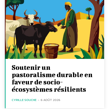
Soutenir un
pastoralisme durable en
faveur de socio-
écosystèmes résilients
CYRILLE SOUCHE
-
6 AOÛT 2026