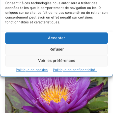
villes
Consentir à ces technologies nous autorisera à traiter des
données telles que le comportement de navigation ou les ID
29 juillet 2026
uniques sur ce site. Le fait de ne pas consentir ou de retirer son
L’éco-anxiété informe et l’éco-lucidité transforme
consentement peut avoir un effet négatif sur certaines
fonctionnalités et caractéristiques.
28 juillet 2026
7 indicateurs pour des villes résilientes et durables,
adaptées au changement climatique
Accepter
27 juillet 2026
Refuser
Voir les préférences
Politique de cookies
Politique de confidentialité