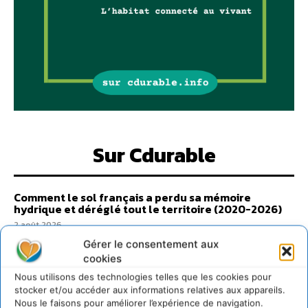
Sur Cdurable
Comment le sol français a perdu sa mémoire
hydrique et déréglé tout le territoire (2020-2026)
2 août 2026
Développer notre attention aux espèces vivantes
Gérer le consentement aux
non humaines avec les communs de Zoepolis
cookies
30 juillet 2026
Nous utilisons des technologies telles que les cookies pour
stocker et/ou accéder aux informations relatives aux appareils.
Un kit citoyen pour lever les freins au
Nous le faisons pour améliorer l’expérience de navigation.
développement des forêts comestibles dans nos