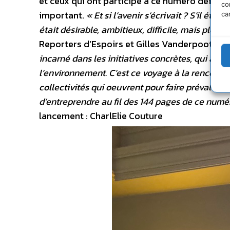
et ceux qui ont participé à ce numéro défilen
co
important.
« Et si l’avenir s’écrivait ? S’il ét
ca
était désirable, ambitieux, difficile, mais plein
Reporters d’Espoirs et Gilles Vanderpooten le
incarné dans les initiatives concrètes, qui amél
l’environnement. C’est ce voyage à la rencontr
collectivités qui oeuvrent pour faire prévaloir
d’entreprendre au fil des 144 pages de ce numér
lancement : CharlElie Couture