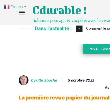
Cdurable !
French
▼
Solutions pour agir & coopérer avec le viva
Dans l'actualité :
Développer no
>
PHVA - L'esse
5 octobre 2022
Cyrille Souche
Ac
La première revue papier du journa