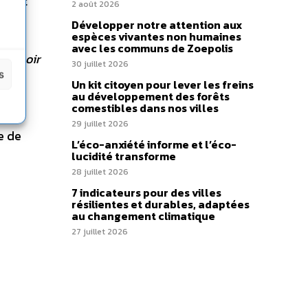
ement
2 août 2026
S’il
Développer notre attention aux
espèces vivantes non humaines
 de
avec les communs de Zoepolis
 L’espoir
30 juillet 2026
s
Un kit citoyen pour lever les freins
de
au développement des forêts
comestibles dans nos villes
ns
29 juillet 2026
e de
L’éco-anxiété informe et l’éco-
lucidité transforme
28 juillet 2026
7 indicateurs pour des villes
résilientes et durables, adaptées
au changement climatique
27 juillet 2026