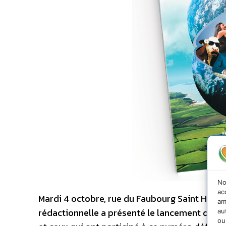
No
ac
Mardi 4 octobre, rue du Faubourg Saint Honoré
am
rédactionnelle a présenté le lancement de ce
au
ou