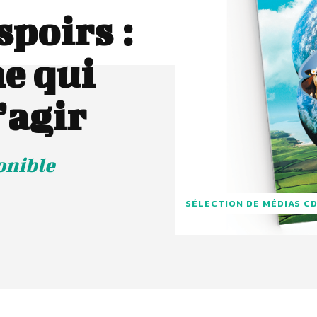
spoirs :
e qui
’agir
onible
SÉLECTION DE MÉDIAS C