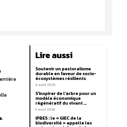
Lire aussi
Soutenir un pastoralisme
e
durable en faveur de socio-
écosystèmes résilients
remière
6 août 2026
e
S’inspirer de l’arbre pour un
lle
modèle économique
régénératif du vivant …
5 août 2026
e
.
IPBES : le « GIEC de la
biodiversité » appelle les