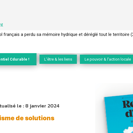
nt
tre attention aux espèces vivantes non humaines avec les communs
ntiel Cdurable !
L'être & les liens
Le pouvoir & l'action locale
tualisé le :
8 janvier 2024
lisme de solutions