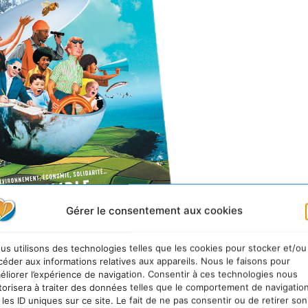
Gérer le consentement aux cookies
us utilisons des technologies telles que les cookies pour stocker et/ou
céder aux informations relatives aux appareils. Nous le faisons pour
 à Paris. C’est depuis les salons de WE ARE que l’équi
éliorer l’expérience de navigation. Consentir à ces technologies nous
 premier numéro. Devant une assemblée de journalistes
torisera à traiter des données telles que le comportement de navigatio
 les ID uniques sur ce site. Le fait de ne pas consentir ou de retirer son