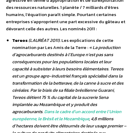
agressive en terme d’appropriation et de surexploitation
des ressources naturelles. 1 planète / 7 milliards d’êtres
humains, l’équation paraît simple. Pourtant certaines
entreprises s’approprient une part excessive du gâteau et
dévorant celle des autres. Les nominés 2011 :
Tereos
(LAURÉAT 2011)
. Les explications de cette
nomination par Les Amis de la Terre :
« La production
d’agrocarburants destinés à l’Europe n’est pas sans
conséquences pour les populations locales et leur
capacité à subsister à leurs besoins élémentaires. Tereos
est un groupe agro-industriel français spécialisé dans la
transformation de la betterave, de la canne à sucre et des
céréales. Par le biais de sa filiale brésilienne Guarani,
Tereos détient 75 % du capital de la sucrerie Sena
implantée au Mozambique et y produit des
agrocarburants.
Dans le cadre d’un accord entre l’Union
européenne, le Brésil et le Mozambique
, 4,8 millions
d’hectares doivent être détournés de leur usage premier –
la culture de produits alimentaires destinés aux