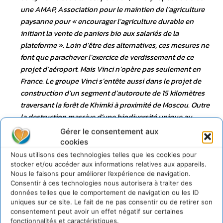
une AMAP, Association pour le maintien de l’agriculture
paysanne pour « encourager l’agriculture durable en
initiant la vente de paniers bio aux salariés de la
plateforme ». Loin d’être des alternatives, ces mesures ne
font que parachever l’exercice de verdissement de ce
projet d’aéroport. Mais Vinci n’opère pas seulement en
France. Le groupe Vinci s’entête aussi dans le projet de
construction d’un segment d’autoroute de 15 kilomètres
traversant la forêt de Khimki à proximité de Moscou. Outre
la destruction massive d’une biodiversité unique au
monde, les arrestations abusives se multiplient contre les
Gérer le consentement aux
militants écologistes, orchestrées par la Police russe et des
cookies
milices privées »
.
Nous utilisons des technologies telles que les cookies pour
stocker et/ou accéder aux informations relatives aux appareils.
Nous le faisons pour améliorer l’expérience de navigation.
Veolia
. Les explications de cette nomination par Les
Consentir à ces technologies nous autorisera à traiter des
Amis de la Terre :
« Forte de 106 filiales et présente dans
données telles que le comportement de navigation ou les ID
77 pays, Veolia Environnement se targue de représenter le
uniques sur ce site. Le fait de ne pas consentir ou de retirer son
consentement peut avoir un effet négatif sur certaines
« modèle français » de gestion de l’eau aux quatre coins
fonctionnalités et caractéristiques.