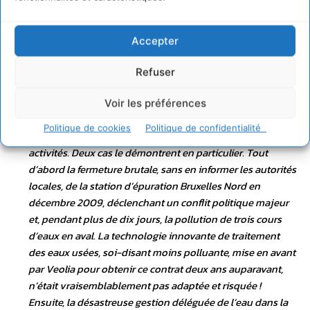
du monde. L’eau, l’énergie, le transport et la propreté, tant
de services publics fondamentaux que Veolia
Environnement gère. Aujourd’hui le modèle est en crise.
Accepter
Veolia doit faire face à la vague de remunicipalisation de la
gestion de l’eau en France et ailleurs. A coups de « Charte
Refuser
du développement durable » et de campagnes
publicitaires, Veolia n’échappe pas aux contradictions
Voir les préférences
entre l’image d’entreprise écologiquement et socialement
Politique de cookies
Politique de confidentialité
responsable qu’elle veut se donner, et l’impact de ses
activités. Deux cas le démontrent en particulier. Tout
d’abord la fermeture brutale, sans en informer les autorités
locales, de la station d’épuration Bruxelles Nord en
décembre 2009, déclenchant un conflit politique majeur
et, pendant plus de dix jours, la pollution de trois cours
d’eaux en aval. La technologie innovante de traitement
des eaux usées, soi-disant moins polluante, mise en avant
par Veolia pour obtenir ce contrat deux ans auparavant,
n’était vraisemblablement pas adaptée et risquée !
Ensuite, la désastreuse gestion déléguée de l’eau dans la