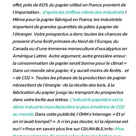
effet, près de 60% du papier utilisé en France provient de
l’importation…
d’après les chiffres même des industriels
!
Même pour le papier fabriqué en France, les industriels
importent de grandes quantités de pâtes à papier de
l’étranger. Votre prospectus a donc toutes les chances de
provenir d’une forêt primaire du Nord de l’Europe, du
Canada ou d’une immense monoculture d’eucalyptus en
Amérique Latine. Autre argument, autre grossière erreur :
la consommation de papier serait bonne pour le climat «
Dans un monde zéro papier, il y aurait moins de forêts… et
+ de CO2 ». Toutes les phases de la production de papier
nécessitent de l’énergie : de la récolte des bois, à la
fabrication du papier jusqu’au transport du prospectus
dans votre boîte aux lettres.
L’industrie papetière est la
4ème industrie manufacturière la plus émettrice de CO2
au monde
. Dans cette publicité, l’OHM s’interroge: « Et si
on m’avait trompé? ». A n’en pas douter, ici la réponse est
oui ! »
Pour en savoir plus lire sur CDURABLE.info :
Plus
d’amour et moins de prospectus dans les boîtes aux