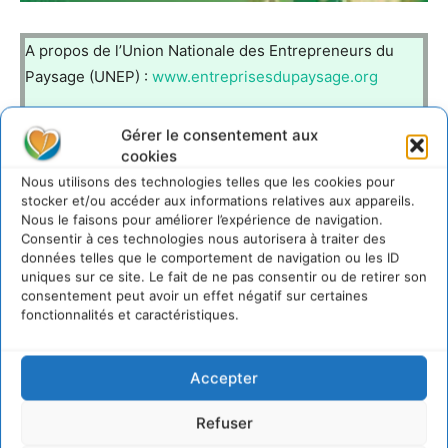
A propos de l’Union Nationale des Entrepreneurs du
Paysage (UNEP) :
www.entreprisesdupaysage.org
L’UNEP est la seule organisation professionnelle
Gérer le consentement aux
représentative des 13 450 entreprises du paysage
cookies
reconnue par les pouvoirs publics. Ses missions
Nous utilisons des technologies telles que les cookies pour
stocker et/ou accéder aux informations relatives aux appareils.
consistent à défendre et promouvoir les intérêts de la
Nous le faisons pour améliorer l’expérience de navigation.
profession, mais aussi à informer et aider ses adhérents
Consentir à ces technologies nous autorisera à traiter des
(89% d’entre eux ont moins de 10 salariés) dans leur vie
données telles que le comportement de navigation ou les ID
uniques sur ce site. Le fait de ne pas consentir ou de retirer son
d’entrepreneur. Son organisation en unions régionales
consentement peut avoir un effet négatif sur certaines
lui permet d’entretenir des relations de proximité avec
fonctionnalités et caractéristiques.
ces mêmes adhérents.
Accepter
Refuser
LAISSER UN COMMENTAIRE