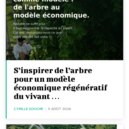
S’inspirer de l’arbre
pour un modèle
économique régénératif
du vivant …
CYRILLE SOUCHE
-
5 AOÛT 2026