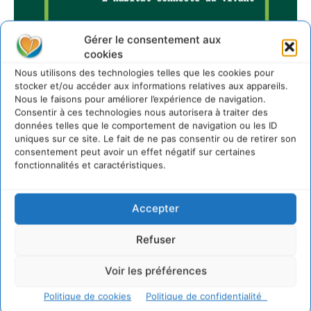
Gérer le consentement aux
cookies
Nous utilisons des technologies telles que les cookies pour
stocker et/ou accéder aux informations relatives aux appareils.
Nous le faisons pour améliorer l’expérience de navigation.
Consentir à ces technologies nous autorisera à traiter des
données telles que le comportement de navigation ou les ID
Sur Cdurable
uniques sur ce site. Le fait de ne pas consentir ou de retirer son
consentement peut avoir un effet négatif sur certaines
fonctionnalités et caractéristiques.
Comment le sol français a perdu sa mémoire
hydrique et déréglé tout le territoire (2020-2026)
Accepter
2 août 2026
Développer notre attention aux espèces vivantes
Refuser
non humaines avec les communs de Zoepolis
30 juillet 2026
Voir les préférences
Un kit citoyen pour lever les freins au
développement des forêts comestibles dans nos
Politique de cookies
Politique de confidentialité
villes