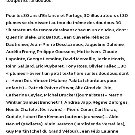
toutpetits : le doudou.
Pour les 30 ans d’Enfance et Partage, 30 illustrateurs et 30
plumes se réunissent autour du thème des doudous. 30
illustrateurs de renom dessinent chacun un doudou, dont :
Quentin Blake, Eric Battut, Jean Claverie, Rébecca
Dautremer, Jean-Pierre Desclozeaux, Jaqueline Duhème,
Aurélia Fronty, Philippe Goossens, Mette Ivers, Claude
Lapointe, George Lemoine, David Merveille, Jackie Morris,
Rémi Saillard, Eric Puybaret, Tony Ross, Olivier Tallec … 30
« plumes » livrent un petit texte libre sur les doudous, dont
: – Henri Dès, Vincent Malone, Pakita (chanteurs pour
enfants) – Patrick Poivre d’Arvor, Alix Girod de l’Ain,
Catherine Ceylac, Michel Drucker (journalistes) – Martin
Winkler, Samuel Benchetrit, Andrea Japp, Régine Deforges,
Noelle Chatelet (écrivains) – Pierre Coran, Carl Norac,
Gudule, Hubert Ben Kemoun (auteurs jeunesse) – Aldo
Naouri (pédiatre), Alain Baraton (Jardinier de Versailles),
Guy Martin (Chef du Grand Véfour), Jean Félix Lalanne