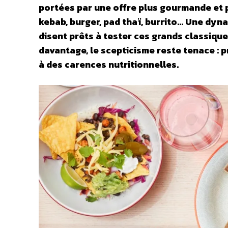
portées par une offre plus gourmande et p
kebab, burger, pad thaï, burrito… Une dyn
disent prêts à tester ces grands classiques
davantage, le scepticisme reste tenace : 
à des carences nutritionnelles.