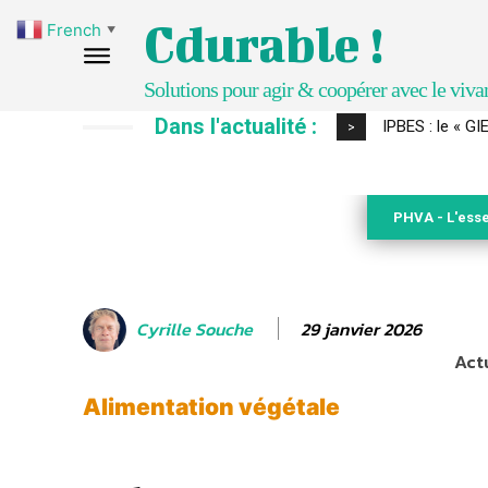
Cdurable !
French
▼
Solutions pour agir & coopérer avec le viva
Dans l'actualité :
IPBES : le « GI
>
PHVA - L'esse
29 janvier 2026
Cyrille Souche
Actu
Alimentation végétale