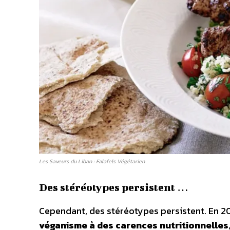
Les Saveurs du Liban : Falafels Végétarien
Des stéréotypes persistent …
Cependant, des stéréotypes persistent. En 20
véganisme à des carences nutritionnelles