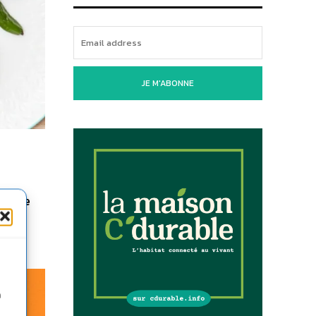
JE M'ABONNE
er” le
 un
n