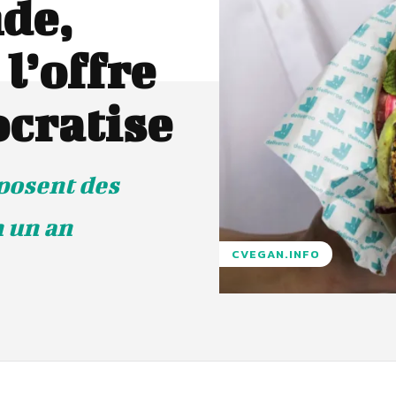
de,
 l’offre
cratise
posent des
n un an
CVEGAN.INFO