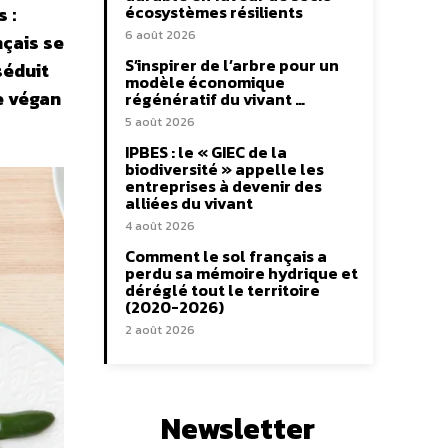
écosystèmes résilients
 :
6 août 2026
nçais se
S’inspirer de l’arbre pour un
séduit
modèle économique
e végan
régénératif du vivant …
5 août 2026
IPBES : le « GIEC de la
biodiversité » appelle les
entreprises à devenir des
alliées du vivant
4 août 2026
Comment le sol français a
perdu sa mémoire hydrique et
déréglé tout le territoire
(2020-2026)
2 août 2026
Newsletter