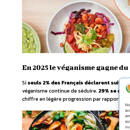
En 2025 le véganisme gagne du 
Si
seuls 2% des Français déclarent suivre
véganisme continue de séduire.
29% se dise
chiffre en légère progression par rapport à l’
No
ac
am
au
ou