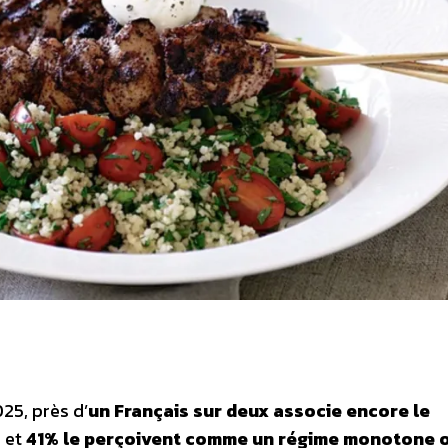
25, près d’
un Français sur deux associe encore le
, et
41% le perçoivent comme un régime monotone 