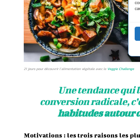
co
ca
21 jours pour découvrir l’alimentation végétale avec le
Veggie Challenge
Une tendance qui l
conversion radicale, c’
habitudes autour 
Motivations : les trois raisons les plu