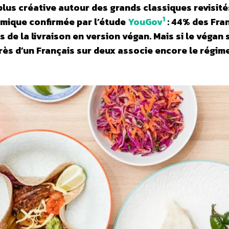
lus créative autour des grands classiques revisités
1
amique confirmée par l’étude
YouGov
: 44% des Fra
 de la livraison en version végan. Mais si le végan 
près d’un Français sur deux associe encore le régim