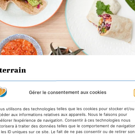
terrain
 un régime végan
tout au long de l’année, l’idée de “test
Gérer le consentement aux cookies
nt prêts à tester un régime végan pendant un mois
:
an dernier (27%).
us utilisons des technologies telles que les cookies pour stocker et/ou
céder aux informations relatives aux appareils. Nous le faisons pour
éliorer l’expérience de navigation. Consentir à ces technologies nous
torisera à traiter des données telles que le comportement de navigatio
 les ID uniques sur ce site. Le fait de ne pas consentir ou de retirer son