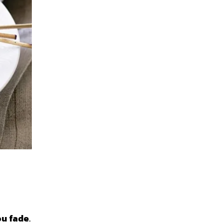
ou fade
.