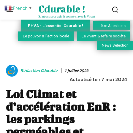
Cdurable !
French
▼
Solutions pour agir & coopérer avec le Vivant
PHVA - L'essentiel Cdurable !
L'être & les liens
Le pouvoir & l'action locale
Le vivant & refaire société
News Sélection
Rédaction Cdurable
1 juillet 2023
Actualisé le :
7 mai 2024
Loi Climat et
d’accélération EnR :
les parkings
perméables et