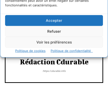
consentement peut avoir un effet négatif sur certaines
fonctionnalités et caractéristiques.
CONNECTER POUR LAISSER UN COMMENTAIRE
Accepter
Refuser
Voir les préférences
Politique de cookies
Politique de confidentialité
Rédaction Cdurable
https:/cdurable.info