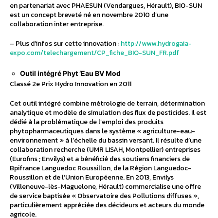
en partenariat avec PHAESUN (Vendargues, Hérault), BIO-SUN
est un concept breveté né en novembre 2010 d’une
collaboration inter entreprise.
– Plus d’infos sur cette innovation :
http://www.hydrogaia-
expo.com/telechargement/CP_fiche_BIO-SUN_FR.pdf
Outil intégré Phyt ‘Eau BV Mod
Classé 2e Prix Hydro Innovation en 2011
Cet outil intégré combine métrologie de terrain, détermination
analytique et modèle de simulation des flux de pesticides. Il est
dédié à la problématique de l’emploi des produits
phytopharmaceutiques dans le système « agriculture-eau-
environnement » à l’échelle du bassin versant. Il résulte d’une
collaboration recherche (UMR LISAH, Montpellier) entreprises
(Eurofins ; Envilys) et a bénéficié des soutiens financiers de
Bpifrance Languedoc Roussillon, de la Région Languedoc-
Roussillon et de l’Union Européenne. En 2013, Envilys
(Villeneuve-lès-Maguelone, Hérault) commercialise une offre
de service baptisée « Observatoire des Pollutions diffuses »,
particulièrement appréciée des décideurs et acteurs du monde
agricole.