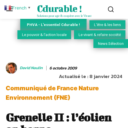
Cdurable !
French
▼
Solutions pour agir & coopérer avec le Vivant
PHVA - L'essentiel Cdurable !
L'être & les liens
Le pouvoir & l'action locale
Le vivant & refaire société
News Sélection
David Naulin
6 octobre 2009
Actualisé le :
8 janvier 2024
Communiqué de France Nature
Environnement (FNE)
Grenelle II : l’éolien