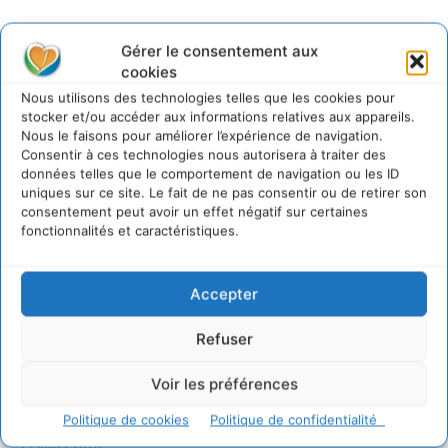
Gérer le consentement aux
Sur Cdurable
cookies
Nous utilisons des technologies telles que les cookies pour
stocker et/ou accéder aux informations relatives aux appareils.
Comment le sol français a perdu sa mémoire
Nous le faisons pour améliorer l’expérience de navigation.
hydrique et déréglé tout le territoire (2020-2026)
Consentir à ces technologies nous autorisera à traiter des
2 août 2026
données telles que le comportement de navigation ou les ID
Développer notre attention aux espèces vivantes
uniques sur ce site. Le fait de ne pas consentir ou de retirer son
non humaines avec les communs de Zoepolis
consentement peut avoir un effet négatif sur certaines
fonctionnalités et caractéristiques.
30 juillet 2026
Un kit citoyen pour lever les freins au
développement des forêts comestibles dans nos
Accepter
villes
29 juillet 2026
Refuser
L’éco-anxiété informe et l’éco-lucidité transforme
28 juillet 2026
Voir les préférences
7 indicateurs pour des villes résilientes et durables,
adaptées au changement climatique
Politique de cookies
Politique de confidentialité
27 juillet 2026