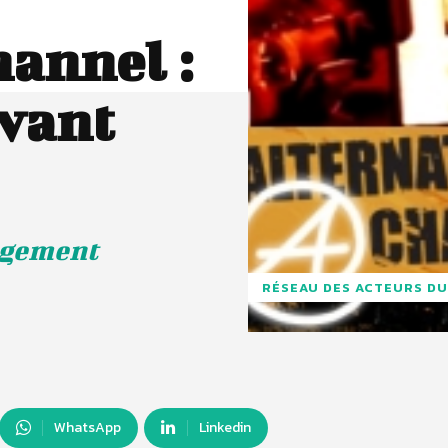
hannel :
vant
ngement
RÉSEAU DES ACTEURS DU
WhatsApp
Linkedin