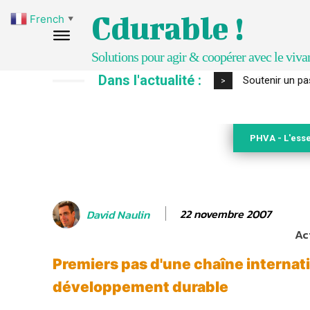
Cdurable !
French
▼
Solutions pour agir & coopérer avec le viva
Dans l'actualité :
S’inspirer de 
>
PHVA - L'esse
22 novembre 2007
David Naulin
Ac
Premiers pas d'une chaîne internat
développement durable