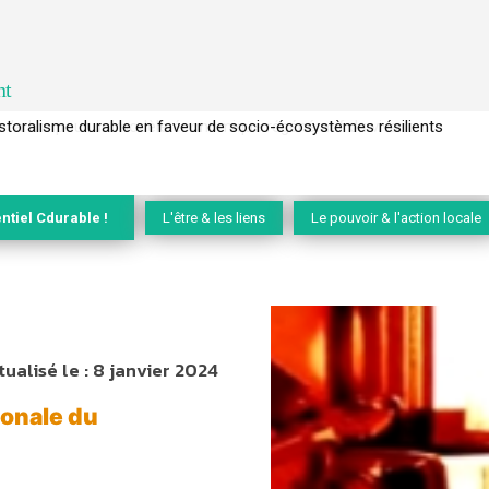
nt
l’arbre pour un modèle économique régénératif du vivant …
ntiel Cdurable !
L'être & les liens
Le pouvoir & l'action locale
tualisé le :
8 janvier 2024
ionale du