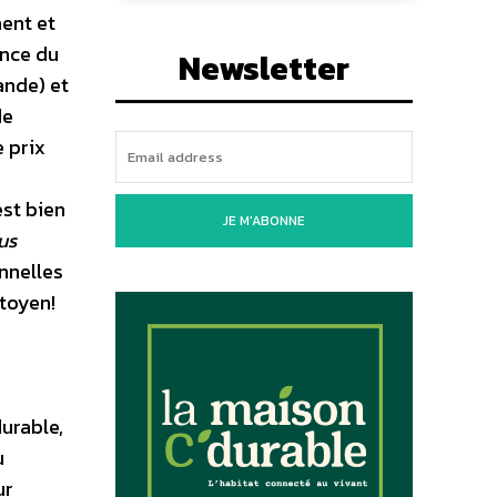
ment et
ence du
Newsletter
ande) et
de
e prix
est bien
JE M'ABONNE
us
onnelles
toyen!
urable,
u
ur