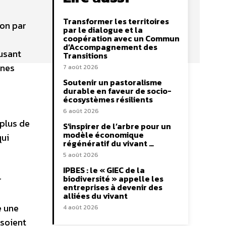
Transformer les territoires
ion par
par le dialogue et la
coopération avec un Commun
d’Accompagnement des
fusant
Transitions
gnes
7 août 2026
Soutenir un pastoralisme
durable en faveur de socio-
écosystèmes résilients
6 août 2026
 plus de
S’inspirer de l’arbre pour un
modèle économique
qui
régénératif du vivant …
5 août 2026
IPBES : le « GIEC de la
biodiversité » appelle les
r
entreprises à devenir des
alliées du vivant
e une
4 août 2026
 soient