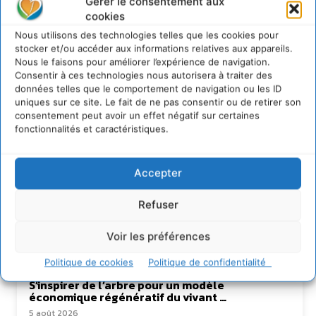
Gérer le consentement aux
cookies
David Naulin
Nous utilisons des technologies telles que les cookies pour
stocker et/ou accéder aux informations relatives aux appareils.
Nous le faisons pour améliorer l’expérience de navigation.
https://cdurable.info
Consentir à ces technologies nous autorisera à traiter des
Journaliste de solutions écologiques et sociales en
données telles que le comportement de navigation ou les ID
Occitanie.
uniques sur ce site. Le fait de ne pas consentir ou de retirer son
consentement peut avoir un effet négatif sur certaines
fonctionnalités et caractéristiques.
Accepter
Refuser
Voir les préférences
Lire aussi
Politique de cookies
Politique de confidentialité
S’inspirer de l’arbre pour un modèle
économique régénératif du vivant …
5 août 2026