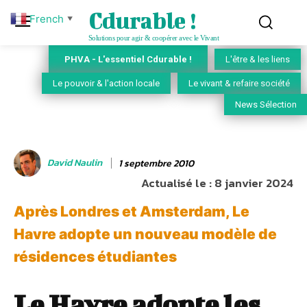
Cdurable !
French
▼
Solutions pour agir & coopérer avec le Vivant
PHVA - L'essentiel Cdurable !
L'être & les liens
Le pouvoir & l'action locale
Le vivant & refaire société
News Sélection
David Naulin
1 septembre 2010
Actualisé le :
8 janvier 2024
Après Londres et Amsterdam, Le
Havre adopte un nouveau modèle de
résidences étudiantes
Le Havre adopte les