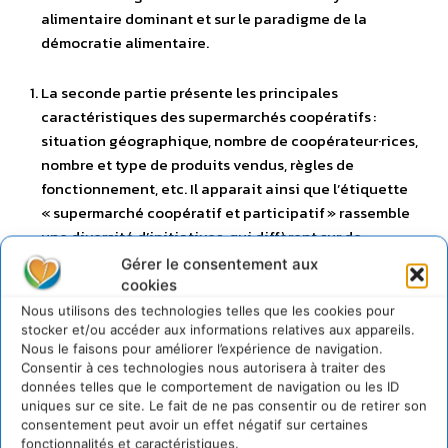
alimentaire dominant et sur le paradigme de la
démocratie alimentaire.
La seconde partie présente les principales
caractéristiques des supermarchés coopératifs :
situation géographique, nombre de coopérateur·rices,
nombre et type de produits vendus, règles de
fonctionnement, etc. Il apparait ainsi que l’étiquette
« supermarché coopératif et participatif » rassemble
une diversité d’initiatives, qui diffèrent sur de
nombreux points.
Gérer le consentement aux
cookies
Enfin, la troisième partie décrit et analyse les pratiques
Nous utilisons des technologies telles que les cookies pour
stocker et/ou accéder aux informations relatives aux appareils.
des supermarchés coopératifs et participatifs qui
Nous le faisons pour améliorer l’expérience de navigation.
contribuent à démocratiser l’accès à une alimentation
Consentir à ces technologies nous autorisera à traiter des
saine et durable, les difficultés rencontrées par ces
données telles que le comportement de navigation ou les ID
initiatives et les réflexions et expérimentations en
uniques sur ce site. Le fait de ne pas consentir ou de retirer son
consentement peut avoir un effet négatif sur certaines
cours pour y faire face.
fonctionnalités et caractéristiques.