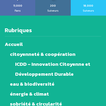
11,000
200
18,000
Fans
Suiveurs
Suiveurs
Rubriques
Accueil
citoyenneté & coopération
ICDD – Innovation Citoyenne et
Développement Durable
eau & biodiversité
énergie & climat
sobriété & circularité