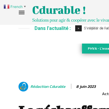
Cdurable !
French
▼
Solutions pour agir & coopérer avec le viva
Dans l'actualité :
IPBES : le « GI
>
PHVA - L'esse
8 juin 2023
Rédaction Cdurable
Act