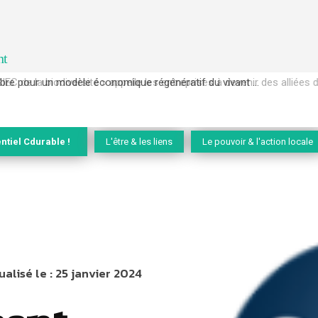
nt
EC de la biodiversité » appelle les entreprises à devenir des alliées du 
ntiel Cdurable !
L'être & les liens
Le pouvoir & l'action locale
ualisé le :
25 janvier 2024