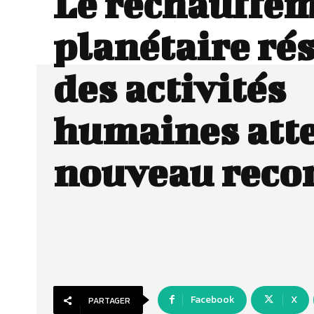
Le réchauffe
planétaire ré
des activités
humaines atte
nouveau reco
Facebook
X
PARTAGER