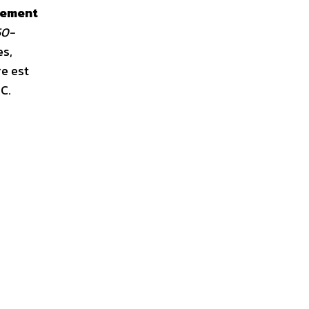
fement
50-
es,
e est
C.