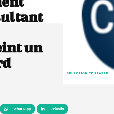
ment
sultant
int un
rd
SÉLECTION CDURABLE
WhatsApp
Linkedin