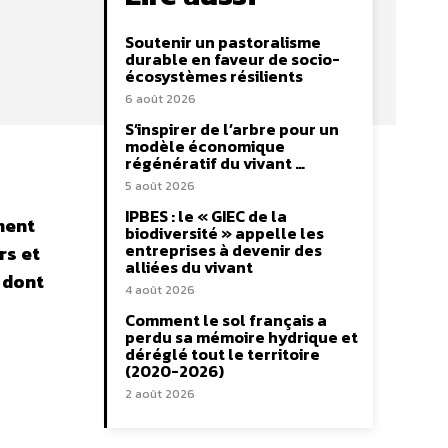
Soutenir un pastoralisme
durable en faveur de socio-
écosystèmes résilients
6 août 2026
S’inspirer de l’arbre pour un
modèle économique
régénératif du vivant …
5 août 2026
IPBES : le « GIEC de la
ment
biodiversité » appelle les
entreprises à devenir des
rs et
alliées du vivant
 dont
4 août 2026
Comment le sol français a
perdu sa mémoire hydrique et
déréglé tout le territoire
(2020-2026)
2 août 2026