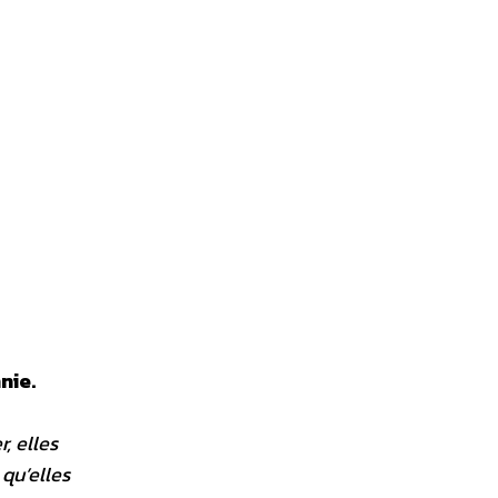
nie.
, elles
 qu’elles