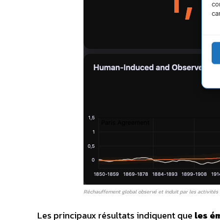
co
ca
Réchauffement global observé et induit par les activité
Les principaux résultats indiquent que
les é