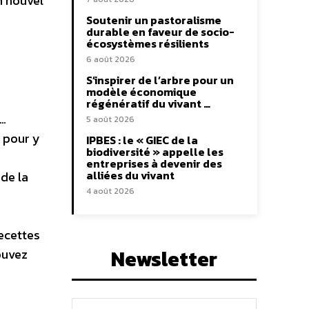
n nouvel
Soutenir un pastoralisme
durable en faveur de socio-
écosystèmes résilients
6 août 2026
S’inspirer de l’arbre pour un
modèle économique
régénératif du vivant …
c…
5 août 2026
e pour y
IPBES : le « GIEC de la
biodiversité » appelle les
entreprises à devenir des
alliées du vivant
de la
4 août 2026
recettes
Newsletter
ouvez