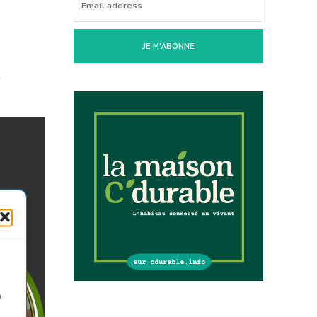
JE M'ABONNE
«
n