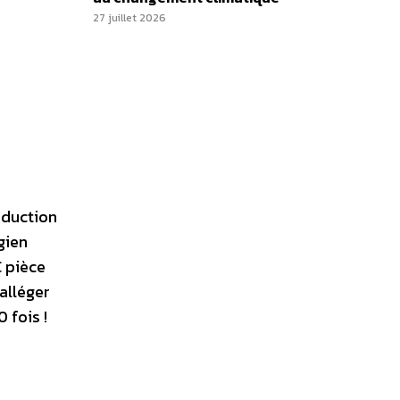
27 juillet 2026
oduction
gien
€ pièce
alléger
 fois !