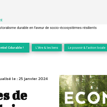
nt
l’arbre pour un modèle économique régénératif du vivant …
ntiel Cdurable !
L'être & les liens
Le pouvoir & l'action locale
ualisé le :
25 janvier 2024
es de