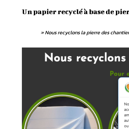
Un papier recyclé à base de pie
»
Nous recyclons la pierre des chantier
No
ac
am
au
ou