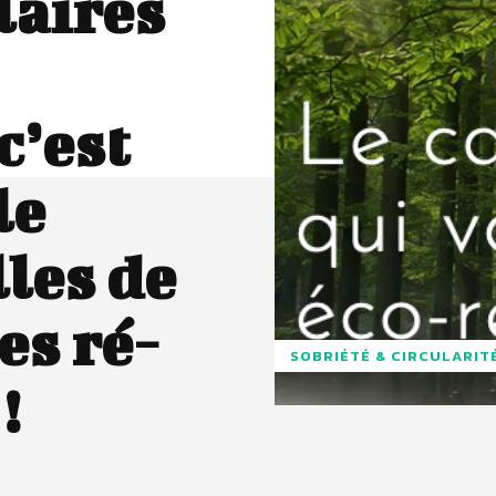
laires
c’est
le
lles de
es ré-
SOBRIÉTÉ & CIRCULARIT
!