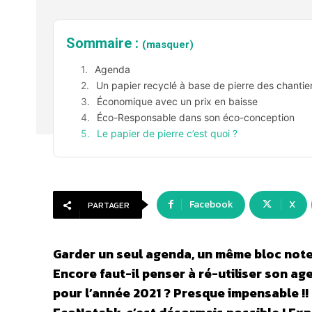
Sommaire :
(masquer)
Agenda
Un papier recyclé à base de pierre des chantie
Économique avec un prix en baisse
Éco-Responsable dans son éco-conception
Le papier de pierre c’est quoi ?
Facebook
X
PARTAGER
Garder un seul agenda, un même bloc note o
Encore faut-il penser à ré-utiliser son ag
pour l’année 2021 ? Presque impensable !! 