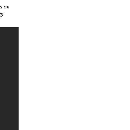
es de
 3