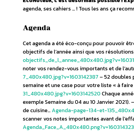
EcoNotebk, c’est désormais possible ! Exp
agenda, ses cahiers … ! Tous les ans ça recom
Agenda
Cet agenda a été éco-conçu pour pouvoir être 
objectifs de l’année ainsi que vos résolutions,
objectifs_de_l_annee_480x480.jpg?v=1603
noter vos rendez-vous importants et de l’aut
7_480x480.jpg?v=1603142387
– 52 doubles p
semaine et une case pour votre liste « à fair
31_480x480.jpg?v=1603142520
Chaque année, 
exemple Semaine du 04 au 10 Janvier 2021). – 
de cuisine…
Agenda-page-134-et-135_480x4
scanner vos notes importantes avant de l’ef
Agenda_Face_A_480x480.png?v=16031432