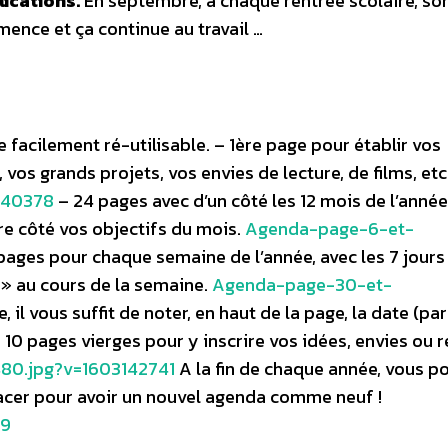
lications.
En septembre, à chaque rentrée scolaire, so
mence et ça continue au travail …
facilement ré-utilisable. – 1ère page pour établir vos
 vos grands projets, vos envies de lecture, de films, et
140378
– 24 pages avec d’un côté les 12 mois de l’anné
re côté vos objectifs du mois.
Agenda-page-6-et-
ages pour chaque semaine de l’année, avec les 7 jours 
e » au cours de la semaine.
Agenda-page-30-et-
il vous suffit de noter, en haut de la page, la date (par
10 pages vierges pour y inscrire vos idées, envies ou 
80.jpg?v=1603142741
A la fin de chaque année, vous p
facer pour avoir un nouvel agenda comme neuf !
39