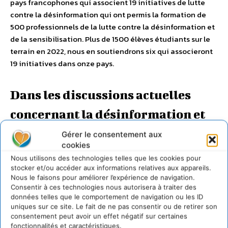
pays francophones qui associent 19 initiatives de lutte
contre la désinformation qui ont permis la formation de
500 professionnels de la lutte contre la désinformation et
de la sensibilisation. Plus de 1500 élèves étudiants sur le
terrain en 2022, nous en soutiendrons six qui associeront
19 initiatives dans onze pays.
Dans les discussions actuelles
concernant la désinformation et
les utilisateurs des réseaux
Gérer le consentement aux
cookies
sociaux, l’idée d’un permis
Nous utilisons des technologies telles que les cookies pour
stocker et/ou accéder aux informations relatives aux appareils.
d’utilisateur a été évoquée. Un
Nous le faisons pour améliorer l’expérience de navigation.
Consentir à ces technologies nous autorisera à traiter des
permis pour les utilisateurs qui
données telles que le comportement de navigation ou les ID
uniques sur ce site. Le fait de ne pas consentir ou de retirer son
auraient reçu des formations
consentement peut avoir un effet négatif sur certaines
fonctionnalités et caractéristiques.