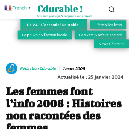
Cdurable !
French
▼
Solutions pour agir & coopérer avec le Vivant
PHVA - L'essentiel Cdurable !
L'être & les liens
Le pouvoir & l'action locale
Le vivant & refaire société
News Sélection
Rédaction Cdurable
1 mars 2008
Actualisé le :
25 janvier 2024
Les femmes font
l’info 2008 : Histoires
non racontées des
femmes