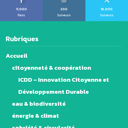
11,000
200
18,000
Fans
Suiveurs
Suiveurs
Rubriques
Accueil
citoyenneté & coopération
ICDD – Innovation Citoyenne et
Développement Durable
eau & biodiversité
énergie & climat
sobriété & circularité