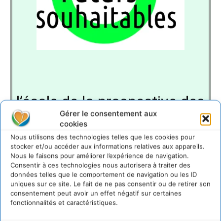
l’école de
la prospective
des
Gérer le consentement aux
souhaitables
cookies
Nous utilisons des technologies telles que les cookies pour
stocker et/ou accéder aux informations relatives aux appareils.
Ouvrir les futurs pour libérer le
Nous le faisons pour améliorer l’expérience de navigation.
Consentir à ces technologies nous autorisera à traiter des
présent
données telles que le comportement de navigation ou les ID
uniques sur ce site. Le fait de ne pas consentir ou de retirer son
consentement peut avoir un effet négatif sur certaines
Conscient des métamorphoses du monde actuel, l’IFs
fonctionnalités et caractéristiques.
promeut une approche prospective pourvoyeuse, pour