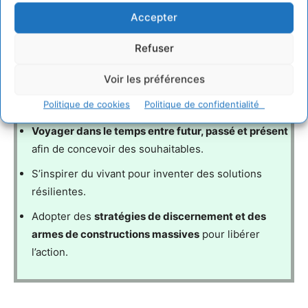
toutes et tous, de moyens de construction de futurs
Accepter
souhaitables.
Refuser
Leur émergence repose sur une philosophie hybride et
une dynamique d’anticipation singulière au cœur
Voir les préférences
desquelles chacune et chacun est invité à :
Politique de cookies
Politique de confidentialité
Voyager dans le temps entre futur, passé et présent
afin de concevoir des souhaitables.
S’inspirer du vivant
pour inventer des solutions
résilientes.
Adopter des
stratégies de discernement et des
armes de constructions massives
pour libérer
l’action.