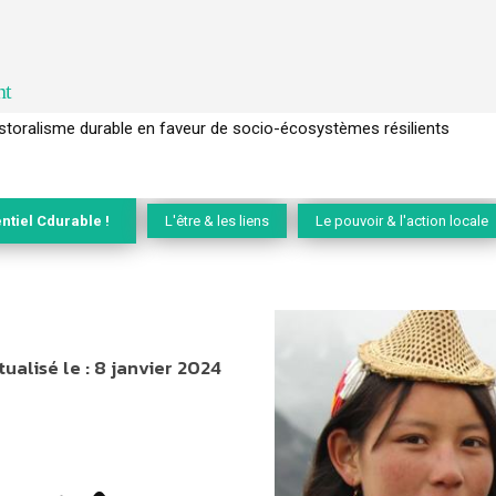
nt
l’arbre pour un modèle économique régénératif du vivant …
ntiel Cdurable !
L'être & les liens
Le pouvoir & l'action locale
tualisé le :
8 janvier 2024