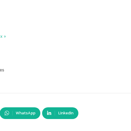
ux »
res
WhatsApp
Linkedin