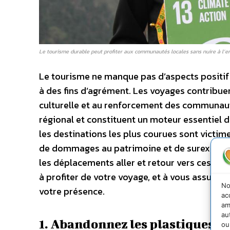
Le tourisme durable peut profiter aux communautés locales sans nuire à l’
Le tourisme ne manque pas d’aspects positif
à des fins d’agrément. Les voyages contribuen
culturelle et au renforcement des communaut
régional et constituent un moteur essentiel 
les destinations les plus courues sont victim
de dommages au patrimoine et de surexploitat
les déplacements aller et retour vers ces des
à profiter de votre voyage, et à vous assurer
No
votre présence.
ac
am
au
1. Abandonnez les plastiques à
ou