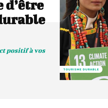
e d’être
 durable
t positif à vos
TOURISME DURABLE