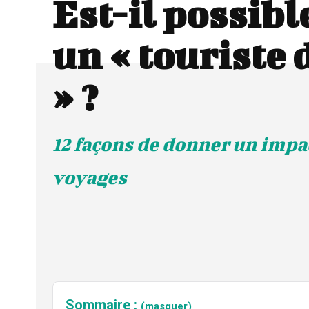
Est-il possibl
un « touriste
» ?
12 façons de donner un impac
voyages
Sommaire :
(masquer)