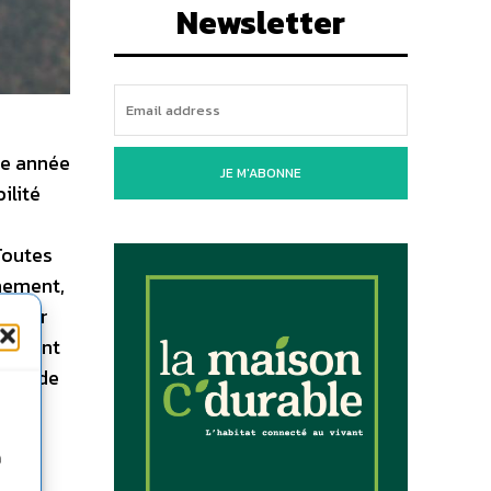
Newsletter
ue année
JE M'ABONNE
ilité
Toutes
nnement,
ée par
ideront
 pas de
n