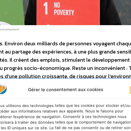
environnement.
s. Environ deux milliards de personnes voyagent chaq
t au partage des expériences, à une plus grande sensib
és. Il créent des emplois, stimulent le développement
du progrès socio-économique. Reste un inconvénient : 
es d’une pollution croissante, de risques pour l’enviro
ion des ressources. A cela s’ajoute la pollution caus
Gérer le consentement aux cookies
tinations. Voilà pourquoi ces quelques conseils vous a
 que votre destination touristique préférée ne souffrira
us utilisons des technologies telles que les cookies pour stocker et/ou
céder aux informations relatives aux appareils. Nous le faisons pour
éliorer l’expérience de navigation. Consentir à ces technologies nous
torisera à traiter des données telles que le comportement de navigatio
 usage unique
 les ID uniques sur ce site. Le fait de ne pas consentir ou de retirer son