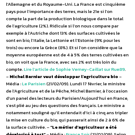
l’Allemagne et du Royaume-Uni. La France est cinquième
pays pour l’importance des terres, mais le 21e si l’on
compte la part de la production biologique dans le total
de l’agriculture (2%). Ridicule si l’on nous compare par
exemple à l’Autriche dont 13% des surfaces cultivées le
sont en bio, l’Italie, la Lettonie et l’Estonie (9% pour les
trois) ou encore la Grèce (8%). Et si l’on considère que la
moyenne européenne est de 4 à 5% des terres cultivées en
bio, on voit que la France, avec ses 2% est très loin du
compte.
Lire l’article de Sophie Verney-Caillat sur Rue89
.
–
Michel Barnier veut développer l’agriculture bio
–
Média :
Le Parisien
(21/02/09). Lundi 17 février, le ministre
de l’Agriculture et de la Pêche, Michel Barnier, à l’occasion
d’un panel des lecteurs du Parisien/Aujourd’hui en France,
s’est plié au jeu des questions des français. Le ministre a
notamment souligné qu’il entendait d’ici à cinq ans tripler
la mise en culture du bio, qui passerait ainsi de 2 à 6% de
la surface cultivée. –
“Le métier d’agriculteur a été
dévalorisé à tort”
– Média :
France Soir
(21/02/09). Selon