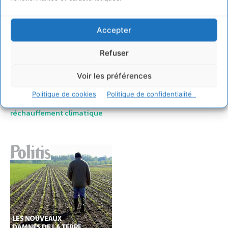
partage… Parlons-en !
–
Appel à candidature pour les
Trophées 2009 du Tourisme Responsable organisés par
Voyages-sncf.com, avant le 27 avril 2009
– samedi 21
Accepter
février 2009 :
10 propositions pour une révision
ambitieuse de la loi sur l’affichage publicitaire
–
« Cradle-
Refuser
to-cradle » marque l’empreinte écologique positive des
produits 100% propres et recyclables
–
Quelle France en
Voir les préférences
2030 ?
–
ONU : unanimité pour un traité contre le mercure
Politique de cookies
Politique de confidentialité
– dimanche 22 février 2009 :
Alerte rouge, agir contre le
réchauffement climatique