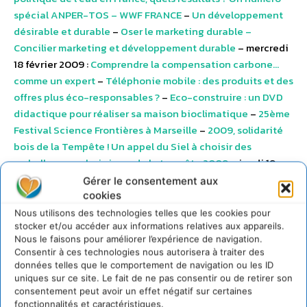
spécial ANPER-TOS – WWF FRANCE
–
Un développement
désirable et durable
–
Oser le marketing durable –
Concilier marketing et développement durable
– mercredi
18 février 2009 :
Comprendre la compensation carbone…
comme un expert
–
Téléphonie mobile : des produits et des
offres plus éco-responsables ?
–
Eco-construire : un DVD
didactique pour réaliser sa maison bioclimatique
–
25ème
Festival Science Frontières à Marseille
–
2009, solidarité
bois de la Tempête ! Un appel du Siel à choisir des
emballages en bois issus de la tempête 2009
– jeudi 19
février 2009 :
Consom’action : téléphonie, internet,
Gérer le consentement aux
télévision – Comment s’y retrouver ?
–
Primevère 2009, 23e
cookies
salon-rencontres de l’écologie et des alternatives à Lyon
Nous utilisons des technologies telles que les cookies pour
stocker et/ou accéder aux informations relatives aux appareils.
–
« Changez d’approche » 2009, un concours pour
Nous le faisons pour améliorer l’expérience de navigation.
découvrir la montagne autrement
–
SONDAGE LH2 –
Consentir à ces technologies nous autorisera à traiter des
Comité21 : Les Français face à la crise financière et
données telles que le comportement de navigation ou les ID
environnementale
– vendredi 20 février 2009 :
Le guide
uniques sur ce site. Le fait de ne pas consentir ou de retirer son
consentement peut avoir un effet négatif sur certaines
des jeux pour la planète
–
Le Bassin d’Arcachon : l’eau en
fonctionnalités et caractéristiques.