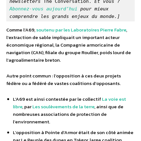
newsletters
 The Conversation. 
Et vous ? 
Abonnez-vous aujourd’hui
 pour mieux 
comprendre les grands enjeux du monde.]
Comme l’A69,
soutenu par les Laboratoires Pierre Fabre
,
l’extraction de sable impliquait un important acteur
économique régional, la Compagnie armoricaine de
navigation (CAN), filiale du groupe Roullier, poids lourd de
l’agroalimentaire breton.
Autre point commun : l’opposition à ces deux projets
fédère ou a fédéré de vastes coalitions d’opposants.
L’A69 est ainsi contestée par le collectif
La voie est
libre
, par
Les soulèvements de la terre
, ainsi que de
nombreuses associations de protection de
l’environnement.
L’opposition à Pointe d’Armor était de son côté animée
par Le Peuple des dunes en Trégor, large coalition