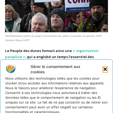
Manifestation contre le projet d’extraction de sable à Lannion, en janvier 2015.
Damien Meyer/AFP
Le Peuple des dunes formait ainsi une
« organisation
parapluie »
, qui a englobé un temps l’essentiel des
groupes opposés à l’extraction de sable, par ailleurs
Gérer le consentement aux
rejetée par
l’ensemble des communes concernées
.
cookies
Nous utilisons des technologies telles que les cookies pour
Corinne Erhel, députée de la circonscription,
a porté le
stocker et/ou accéder aux informations relatives aux appareils.
sujet dans l’arène parlementaire
, tandis que la ministre du
Nous le faisons pour améliorer l’expérience de navigation.
Développement durable et de l’Énergie Ségolène Royal
l’a
Consentir à ces technologies nous autorisera à traiter des
données telles que le comportement de navigation ou les ID
critiqué ouvertement
. Seul Jean-Yves Le Drian, ministre
uniques sur ce site. Le fait de ne pas consentir ou de retirer son
de la Défense et ancien président de la région Bretagne, a
consentement peut avoir un effet négatif sur certaines
refusé de condamner le projet.
fonctionnalités et caractéristiques.