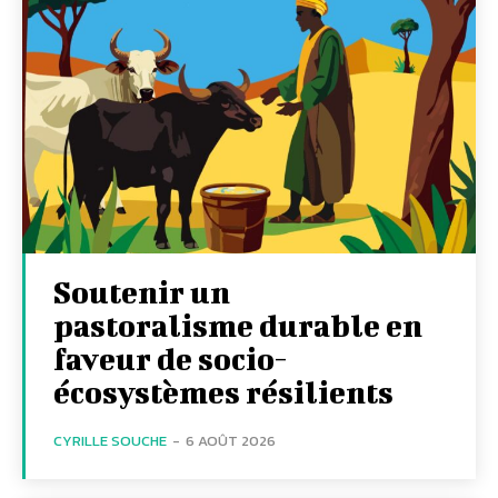
Soutenir un
pastoralisme durable en
faveur de socio-
écosystèmes résilients
CYRILLE SOUCHE
-
6 AOÛT 2026