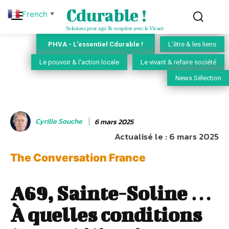
Cdurable !
French
▼
Solutions pour agir & coopérer avec le Vivant
PHVA - L'essentiel Cdurable !
L'être & les liens
Le pouvoir & l'action locale
Le vivant & refaire société
News Sélection
Cyrille Souche
6 mars 2025
Actualisé le :
6 mars 2025
The Conversation France
A69, Sainte-Soline …
À quelles conditions