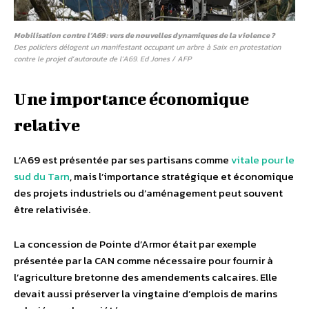
Mobilisation contre l’A69 : vers de nouvelles dynamiques de la violence ?
Des policiers délogent un manifestant occupant un arbre à Saix en protestation
contre le projet d’autoroute de l’A69. Ed Jones / AFP
Une importance économique
relative
L’A69 est présentée par ses partisans comme
vitale pour le
sud du Tarn
, mais l’importance stratégique et économique
des projets industriels ou d’aménagement peut souvent
être relativisée.
La concession de Pointe d’Armor était par exemple
présentée par la CAN comme nécessaire pour fournir à
l’agriculture bretonne des amendements calcaires. Elle
devait aussi préserver la vingtaine d’emplois de marins