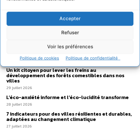
Sur Cdurable
Accepter
Comment le sol français a perdu sa mémoire
hydrique et déréglé tout le territoire (2020-2026)
Refuser
2 août 2026
Voir les préférences
Développer notre attention aux espèces vivantes
non humaines avec les communs de Zoepolis
Politique de cookies
Politique de confidentialité
30 juillet 2026
Un kit citoyen pour lever les freins au
développement des forêts comestibles dans nos
villes
29 juillet 2026
L’éco-anxiété informe et l’éco-lucidité transforme
28 juillet 2026
7 indicateurs pour des villes résilientes et durables,
adaptées au changement climatique
27 juillet 2026