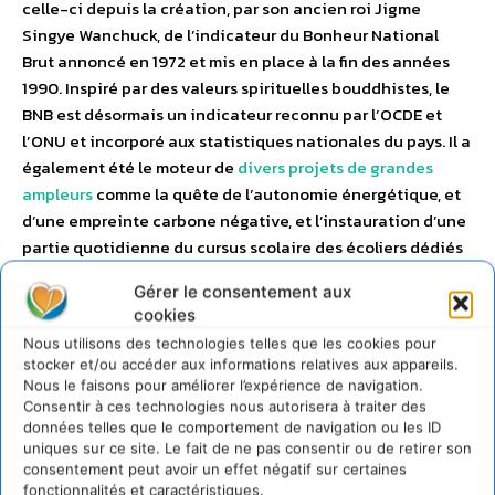
celle-ci depuis la création, par son ancien roi Jigme
Singye Wanchuck, de l’indicateur du Bonheur National
Brut annoncé en 1972 et mis en place à la fin des années
1990. Inspiré par des valeurs spirituelles bouddhistes, le
BNB est désormais un indicateur reconnu par l’OCDE et
l’ONU et incorporé aux statistiques nationales du pays. Il a
également été le moteur de
divers projets de grandes
ampleurs
comme la quête de l’autonomie énergétique, et
d’une empreinte carbone négative, et l’instauration d’une
partie quotidienne du cursus scolaire des écoliers dédiés
à l’éducation environnementale.
Gérer le consentement aux
cookies
Concrètement, le BNB est le résultat de 250 questions
Nous utilisons des technologies telles que les cookies pour
posées sur neuf thématiques : le bien-être psychologique,
stocker et/ou accéder aux informations relatives aux appareils.
la santé, l’éducation, l’utilisation du temps, la culture, la
Nous le faisons pour améliorer l’expérience de navigation.
bonne gouvernance, la vitalité de la communauté,
Consentir à ces technologies nous autorisera à traiter des
données telles que le comportement de navigation ou les ID
l’écologie et le niveau de vie.
uniques sur ce site. Le fait de ne pas consentir ou de retirer son
consentement peut avoir un effet négatif sur certaines
Si nous avons conservé ces critères, nous avons
fonctionnalités et caractéristiques.