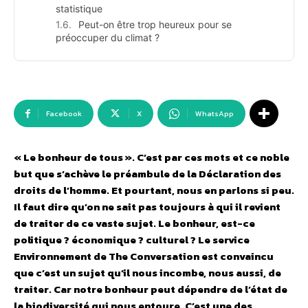
statistique
Peut-on être trop heureux pour se
préoccuper du climat ?
Facebook
X
WhatsApp
« Le bonheur de tous ». C’est par ces mots et ce noble
but que s’achève le préambule de la Déclaration des
droits de l’homme. Et pourtant, nous en parlons si peu.
Il faut dire qu’on ne sait pas toujours à qui il revient
de traiter de ce vaste sujet. Le bonheur, est-ce
politique ? économique ? culturel ? Le service
Environnement de The Conversation est convaincu
que c’est un sujet qu’il nous incombe, nous aussi, de
traiter. Car notre bonheur peut dépendre de l’état de
la biodiversité qui nous entoure. C’est une des