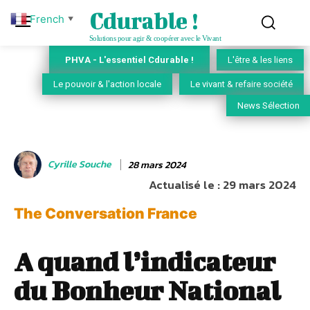
Cdurable !
French
▼
Solutions pour agir & coopérer avec le Vivant
PHVA - L'essentiel Cdurable !
L'être & les liens
Le pouvoir & l'action locale
Le vivant & refaire société
News Sélection
Cyrille Souche
28 mars 2024
Actualisé le :
29 mars 2024
The Conversation France
A quand l’indicateur
du Bonheur National