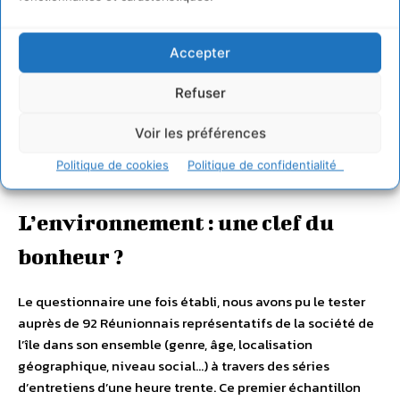
néanmoins tâché de réduire le nombre de questions à 150,
et fait en sorte d’adapter le questionnaire au cadre
Accepter
réunionnais, en ôtant par exemple, les interrogations liées
au contexte bouddhiste bhoutanais, mais en ajoutant, à
Refuser
l’inverse, des questions sur l’impact de certains fléaux
réunionnais, comme les cyclones présents du fait du
Voir les préférences
climat tropical ou les embouteillages, omniprésents du
fait de la quasi-absence de transports en commun sur l’île.
Politique de cookies
Politique de confidentialité
L’environnement : une clef du
bonheur ?
Le questionnaire une fois établi, nous avons pu le tester
auprès de 92 Réunionnais représentatifs de la société de
l’île dans son ensemble (genre, âge, localisation
géographique, niveau social…) à travers des séries
d’entretiens d’une heure trente. Ce premier échantillon