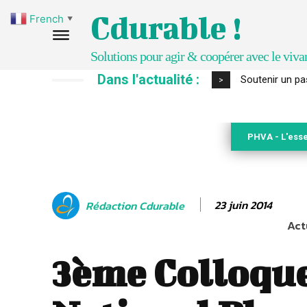
Cdurable !
French
▼
Solutions pour agir & coopérer avec le viva
Dans l'actualité :
S’inspirer de 
>
PHVA - L'esse
23 juin 2014
Rédaction Cdurable
Act
3ème Colloqu