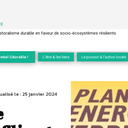
nt
l’arbre pour un modèle économique régénératif du vivant …
ntiel Cdurable !
L'être & les liens
Le pouvoir & l'action locale
ualisé le :
25 janvier 2024
e