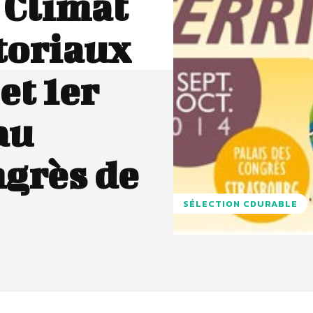
 Climat
toriaux
et 1er
au
ngrès de
SÉLECTION CDURABLE