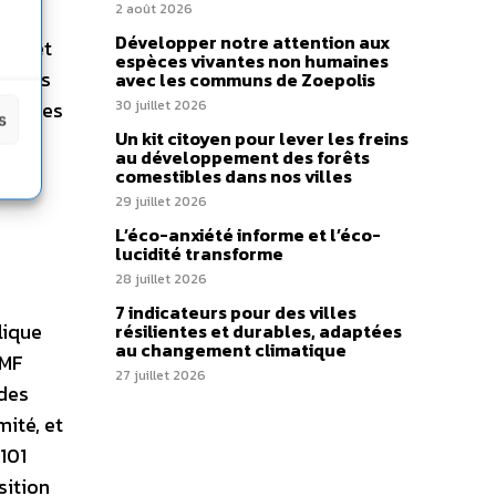
2 août 2026
des
Développer notre attention aux
ise et
espèces vivantes non humaines
ns les
avec les communs de Zoepolis
énergies
30 juillet 2026
s
Un kit citoyen pour lever les freins
la
au développement des forêts
comestibles dans nos villes
29 juillet 2026
L’éco-anxiété informe et l’éco-
lucidité transforme
28 juillet 2026
7 indicateurs pour des villes
lique
résilientes et durables, adaptées
au changement climatique
AMF
27 juillet 2026
 des
mité, et
101
sition