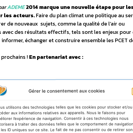
par
ADEME
2014 marque une nouvelle étape pour le
r les acteurs.
Faire du plan climat une politique au se
grer de nouveaux sujets, comme la qualité de l’air ou
s avec des résultats effectifs, tels sont les enjeux pou
 informer, échanger et construire ensemble les PCET d
 prochains !
En partenariat avec :
Gérer le consentement aux cookies
us utilisons des technologies telles que les cookies pour stocker et/ou
céder aux informations relatives aux appareils. Nous le faisons pour
éliorer l’expérience de navigation. Consentir à ces technologies nous
 de l’Energie (ADEME) participe à la mise en œuvre des
torisera à traiter des données telles que le comportement de navigatio
environnement, de l’énergie et du développement durabl
 les ID uniques sur ce site. Le fait de ne pas consentir ou de retirer son