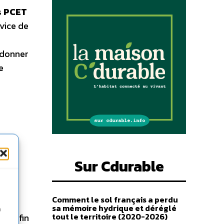
s PCET
rvice de
r donner
e
Sur Cdurable
Comment le sol français a perdu
sa mémoire hydrique et déréglé
n
tout le territoire (2020-2026)
e. Afin