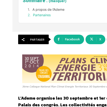
Sommaire :
(masquer)
A propos de l’Ademe
Partenaires
Facebook
X
PARTAGER
3ème Colloque National Plan Climat Energie Territoriaux 30 Septembre e
L’Ademe organise les 30 septembre et 1er
Palais des congrès. Les collectivités en