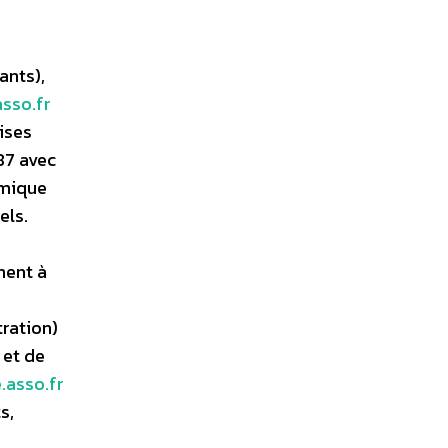
ants),
sso.fr
ises
87 avec
amique
els.
nent à
tration)
 et de
asso.fr
s,