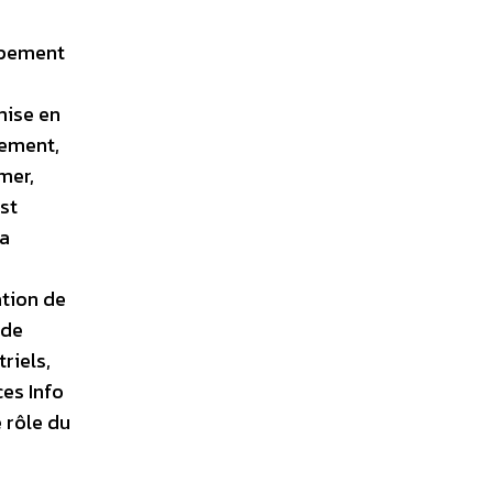
uipement
mise en
nement,
mer,
est
la
ation de
 de
riels,
es Info
 rôle du