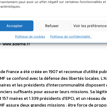
nsentement peut avoir un effet négatif sur certaines fonctionnalités et
émarche environnementale, l’agence met à disposition 
ractéristiques.
uvoirs publics et du grand public, ses capacités d’expert
de projets, de la recherche à la mise en œuvre et ce, da
 préservation des sols, l’efficacité énergétique et les 
Accepter
Refuser
Voir les préférence
contre le bruit. L’ADEME est un établissement public sous 
ppement durable et de l’énergie et du ministère de
Politique de cookies
Politique de confidentialité
. – www.ademe.fr
de France a été créée en 1907 et reconnue d’utilité pub
’AMF se confond avec la défense des libertés locales. L’
maires et les présidents d’intercommunalité disposent
nciers suffisants pour assurer leurs missions. Sa légiti
 157 maires et 1 339 présidents d’EPCI, et un réseau de 
MF assure deux grandes missions : être force de propo