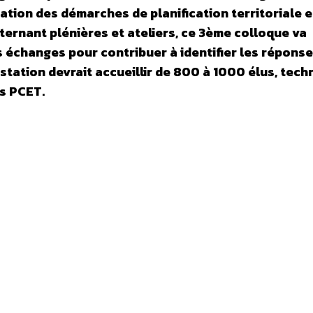
lation des démarches de planification territoriale e
ternant plénières et ateliers, ce 3ème colloque va
es échanges pour contribuer à identifier les répons
estation devrait accueillir de 800 à 1000 élus, tech
es PCET.