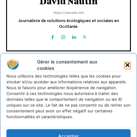
David Naulin
https://cdurable.info
Journaliste de solutions écologiques et sociales en
Occitanie.
Gérer le consentement aux
cookies
Nous utilisons des technologies telles que les cookies pour
stocker et/ou accéder aux informations relatives aux appareils.
Nous le faisons pour améliorer l’expérience de navigation.
Lire aussi
Consentir à ces technologies nous autorisera à traiter des
données telles que le comportement de navigation ou les ID
uniques sur ce site. Le fait de ne pas consentir ou de retirer son
S’inspirer de l’arbre pour un modèle
consentement peut avoir un effet négatif sur certaines
économique régénératif du vivant …
fonctionnalités et caractéristiques.
5 août 2026
IPBES : le « GIEC de la biodiversité » appelle les
entreprises à devenir des alliées du vivant
Accepter