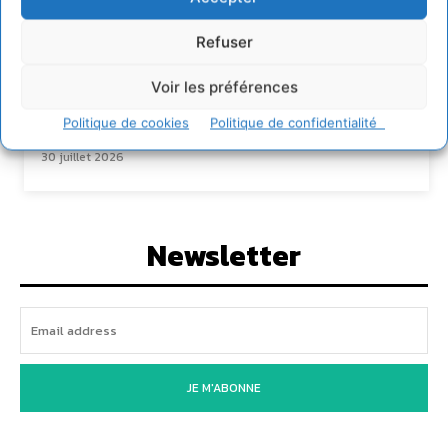
4 août 2026
Refuser
Comment le sol français a perdu sa mémoire
hydrique et déréglé tout le territoire (2020-
2026)
Voir les préférences
2 août 2026
Politique de cookies
Politique de confidentialité
Permaculture, la Voie de l’Autonomie
30 juillet 2026
Newsletter
JE M'ABONNE