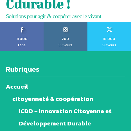
Cdurable !
Solutions pour agir & coopérer avec le vivant
11,000
200
18,000
Fans
Suiveurs
Suiveurs
Rubriques
Accueil
citoyenneté & coopération
ICDD – Innovation Citoyenne et
Développement Durable