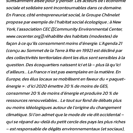
suffisamment aisée pour y penser. Les acteurs de l’économie
sociale et solidaire sont incontournables dans ce domaine.
En France, côté entrepreneuriat social, le Groupe Chênelet
propose par exemple de l’habitat social écologique ; à New
York, l’association CEC [[Community Environmental Center,
www.cecenter.org]] réhabilite des habitats (modestes) de
façon à ce qu’ils consomment moins d’énergie. L’Agenda 21
(conçu au Sommet de la Terre à Rio en 1992) est décliné par
des collectivités territoriales dont les élus sont sensibles à la
question. Des écoquartiers naissent ici et là – plus là qu’ici
d’ailleurs… La France n’est pas exemplaire en la matière. En
Europe, des élus locaux se mobilisent en faveur du « paquet-
énergie » : d’ici 2020 émettre 20 % de moins de GES,
consommer 20 % de moins d’énergie et produire 20 % de
ressources renouvelables… Le tout sur fond de débats plus
ou moins idéologiques autour de l’origine du changement
climatique. Si l’on admet que le mode de vie dit occidental –
qui se répand au-delà du petit cercle des pays les plus riches
– est responsable de dégâts environnementaux (et sociaux),