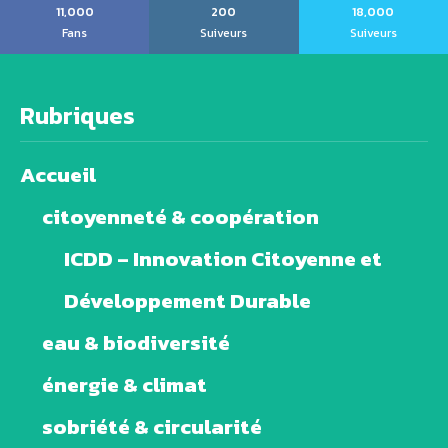
11,000
200
18,000
Fans
Suiveurs
Suiveurs
Rubriques
Accueil
citoyenneté & coopération
ICDD – Innovation Citoyenne et
Développement Durable
eau & biodiversité
énergie & climat
sobriété & circularité