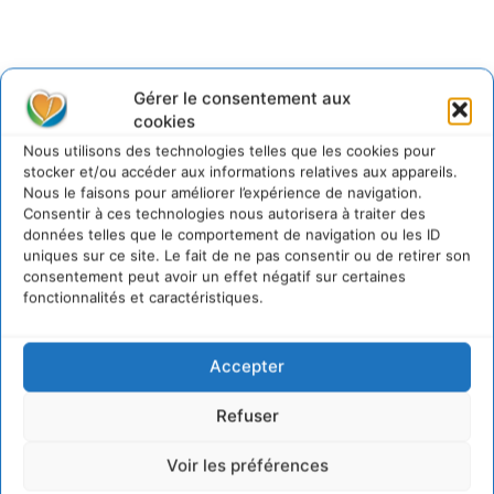
Gérer le consentement aux
Lire aussi
cookies
Nous utilisons des technologies telles que les cookies pour
Soutenir un pastoralisme durable en faveur de
stocker et/ou accéder aux informations relatives aux appareils.
socio-écosystèmes résilients
Nous le faisons pour améliorer l’expérience de navigation.
6 août 2026
Consentir à ces technologies nous autorisera à traiter des
données telles que le comportement de navigation ou les ID
S’inspirer de l’arbre pour un modèle
uniques sur ce site. Le fait de ne pas consentir ou de retirer son
économique régénératif du vivant …
consentement peut avoir un effet négatif sur certaines
5 août 2026
fonctionnalités et caractéristiques.
IPBES : le « GIEC de la biodiversité » appelle les
entreprises à devenir des alliées du vivant
Accepter
4 août 2026
Comment le sol français a perdu sa mémoire
Refuser
hydrique et déréglé tout le territoire (2020-
2026)
2 août 2026
Voir les préférences