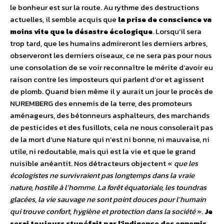
le bonheur est sur la route. Au rythme des destructions
actuelles, il semble acquis que
la prise de conscience va
moins vite que le désastre écologique
. Lorsqu’il sera
trop tard, que les humains admireront les derniers arbres,
observeront les derniers oiseaux, ce ne sera pas pour nous
une consolation de se voir reconnaître le mérite d’avoir eu
raison contre les imposteurs qui parlent d’or et agissent
de plomb. Quand bien même il y aurait un jour le procès de
NUREMBERG des ennemis de la terre, des promoteurs
aménageurs, des bétonneurs asphalteurs, des marchands
de pesticides et des fusillots, cela ne nous consolerait pas
de la mort d’une Nature qui n’est ni bonne, ni mauvaise, ni
utile, ni redoutable, mais qui est la vie et que le grand
nuisible anéantit. Nos détracteurs objectent «
que les
écologistes ne survivraient pas longtemps dans la vraie
nature, hostile à l’homme. La forêt équatoriale, les toundras
glacées, la vie sauvage ne sont point douces pour l’humain
qui trouve confort, hygiène et protection dans la société
».
Je
serai toujours stupéfait par l’indigence des ennemis