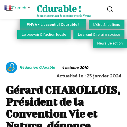
Cdurable !
French
▼
Solutions pour agir & coopérer avec le Vivant
PHVA - L'essentiel Cdurable !
L'être & les liens
Le pouvoir & l'action locale
Le vivant & refaire société
News Sélection
Rédaction Cdurable
4 octobre 2010
Actualisé le :
25 janvier 2024
Gérard CHAROLLOIS,
Président de la
Convention Vie et
Nature, dénonce