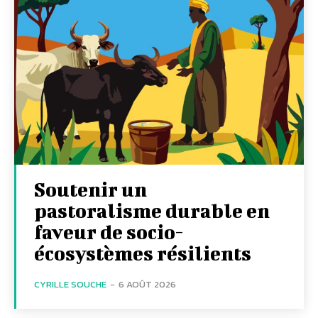
Soutenir un
pastoralisme durable en
faveur de socio-
écosystèmes résilients
CYRILLE SOUCHE
-
6 AOÛT 2026