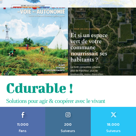
Cdurable !
Solutions pour agir & coopérer avec le vivant
11,000
200
18,000
Fans
Suiveurs
Suiveurs