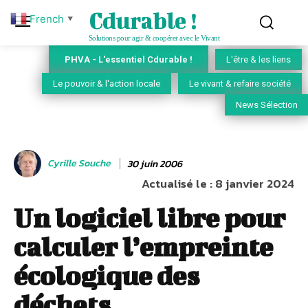
Cdurable !
French
▼
Solutions pour agir & coopérer avec le Vivant
PHVA - L'essentiel Cdurable !
L'être & les liens
Le pouvoir & l'action locale
Le vivant & refaire société
News Sélection
Cyrille Souche
30 juin 2006
Actualisé le :
8 janvier 2024
Un logiciel libre pour
calculer l’empreinte
écologique des
déchets