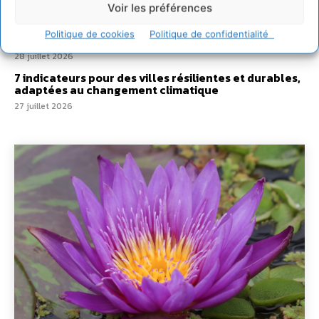
villes
Voir les préférences
29 juillet 2026
Politique de cookies
Politique de confidentialité
L’éco-anxiété informe et l’éco-lucidité transforme
28 juillet 2026
7 indicateurs pour des villes résilientes et durables,
adaptées au changement climatique
27 juillet 2026