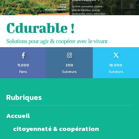
Cdurable !
Solutions pour agir & coopérer avec le vivant
11,000
200
18,000
Fans
Suiveurs
Suiveurs
Rubriques
Accueil
citoyenneté & coopération