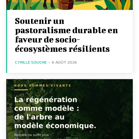
Soutenir un
pastoralisme durable en
faveur de socio-
écosystèmes résilients
CYRILLE SOUCHE
-
6 AOÛT 2026