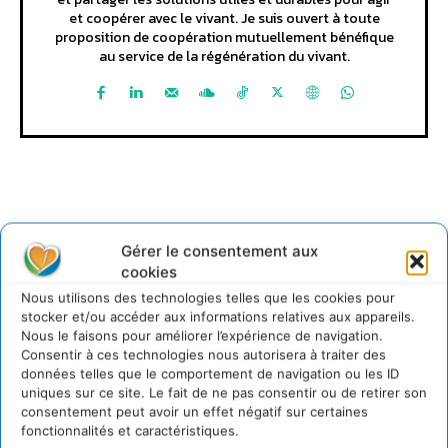
et coopérer avec le vivant. Je suis ouvert à toute
proposition de coopération mutuellement bénéfique
au service de la régénération du vivant.
Gérer le consentement aux
Lire aussi
cookies
Nous utilisons des technologies telles que les cookies pour
stocker et/ou accéder aux informations relatives aux appareils.
Transformer les territoires par le dialogue et la
Nous le faisons pour améliorer l’expérience de navigation.
coopération avec un Commun
Consentir à ces technologies nous autorisera à traiter des
d’Accompagnement des Transitions
données telles que le comportement de navigation ou les ID
7 août 2026
uniques sur ce site. Le fait de ne pas consentir ou de retirer son
Soutenir un pastoralisme durable en faveur de
consentement peut avoir un effet négatif sur certaines
socio-écosystèmes résilients
fonctionnalités et caractéristiques.