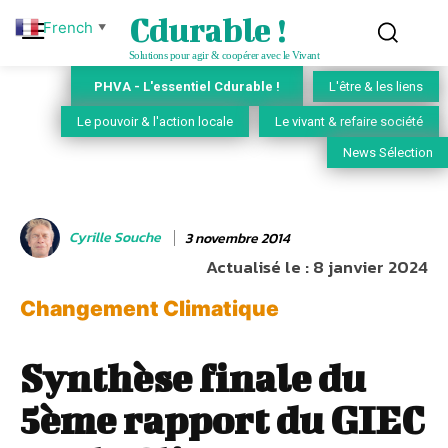
Cdurable !
French
▼
Solutions pour agir & coopérer avec le Vivant
PHVA - L'essentiel Cdurable !
L'être & les liens
Le pouvoir & l'action locale
Le vivant & refaire société
News Sélection
Cyrille Souche
3 novembre 2014
Actualisé le :
8 janvier 2024
Changement Climatique
Synthèse finale du
5ème rapport du GIEC